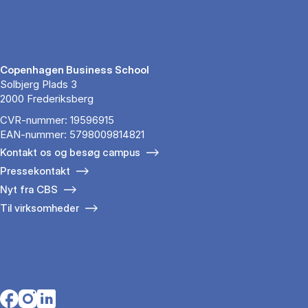
Copenhagen Business School
Solbjerg Plads 3
2000 Frederiksberg
CVR-nummer: 19596915
EAN-nummer: 5798009814821
Kontakt os og besøg campus
Pressekontakt
Nyt fra CBS
Til virksomheder
Opens in a new tab
Opens in a new tab
Opens in a new tab