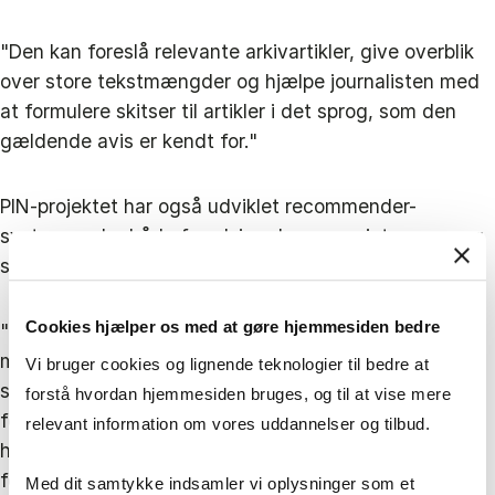
"Den kan foreslå relevante arkivartikler, give overblik
over store tekstmængder og hjælpe journalisten med
at formulere skitser til artikler i det sprog, som den
gældende avis er kendt for."
PIN-projektet har også udviklet recommender-
systemer, der både forudsiger læsernes interesser og
sikrer en mere balanceret nyhedsformidling.
Cookies hjælper os med at gøre hjemmesiden bedre
"Nogle AI-modeller har meget tendens til kun at give
mænd sportsindhold og bilindhold og sådan noget,
Vi bruger cookies og lignende teknologier til bedre at
som man forbinder med meget stereotype
forstå hvordan hjemmesiden bruges, og til at vise mere
forestillinger om mænd, og give kvinder indhold, der
relevant information om vores uddannelser og tilbud.
handlede om skønhed og husholdning og den slags,"
forklarer Mikkel Flyverbom.
Med dit samtykke indsamler vi oplysninger som et