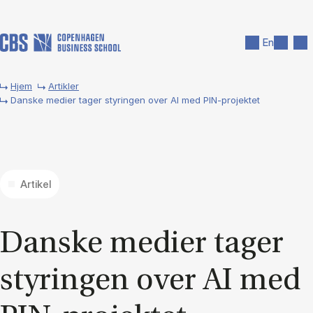
Gå til hovedindhold
Søg
Men
En
Hjem
Artikler
Danske medier tager styringen over AI med PIN-projektet
Artikel
Dan­ske me­di­er ta­ger
sty­rin­gen over AI med