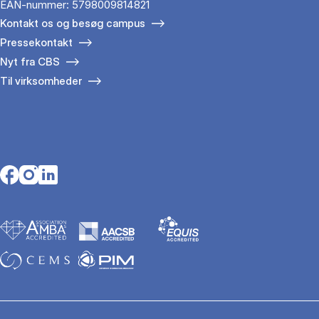
EAN-nummer: 5798009814821
Kontakt os og besøg campus
Pressekontakt
Nyt fra CBS
Til virksomheder
Opens in a new tab
Opens in a new tab
Opens in a new tab