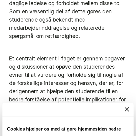
daglige ledelse og forholdet mellem disse to.
Som en væsentlig del af dette gøres den
studerende også bekendt med
medarbejderinddragelse og relaterede
spørgsmål om retfærdighed.
Et centralt element i faget er gennem opgaver
og diskussioner at opøve den studerendes
evner til at vurdere og forholde sig til nogle af
de forskellige interesser og hensyn, der er, for
derigennem at hjælpe den studerende til en
bedre forståelse af potentielle implikationer for
virksomheder af forskellige governance
strukturer.
Se den fulde beskrivelse i kursuskataloget
Cookies hjælper os med at gøre hjemmesiden bedre