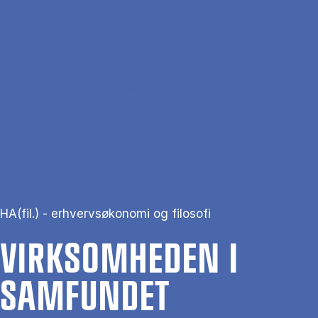
Gå til hovedindhold
Søg
Men
En
Hjem
Virksomheden i samfundet
HA(fil.) - erhvervsøkonomi og filosofi
VIRK­SOM­HE­DEN I
SAM­FUN­DET