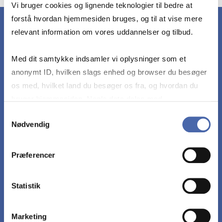
Vi bruger cookies og lignende teknologier til bedre at
forstå hvordan hjemmesiden bruges, og til at vise mere
relevant information om vores uddannelser og tilbud.
Med dit samtykke indsamler vi oplysninger som et
DET LÆRER DU
anonymt ID, hvilken slags enhed og browser du besøger
os med, hvilket land du besøger os fra, og hvordan du
For at opnå karakteren 12 skal den studerende,
bruger hjemmesiden. Nogle data deles med
med ingen eller få uvæsentlige mangler eller
tredjepartsværktøjer, som vi bruger til statistik og
Samtykkevalg
fejl, opfylde følgende læringsmål:
Nødvendig
markedsføring. Du bestemmer selv - og kan altid trække
dit samtykke tilbage via knappen nederst til højre.
Forklare hvad formel og uformel corporate
Præferencer
governance er
Statistik
Diskutere behovet for governance i private
virksomheder
Marketing