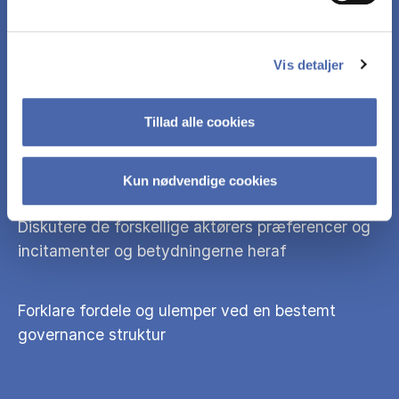
Forklare hvad ejerskab betyder for styring og
ledelse af en virksomhed
Vis detaljer
Forklare bestyrelsens, ledelsens og
Tillad alle cookies
medarbejdernes roller i en virksomheds
governance
Kun nødvendige cookies
Diskutere de forskellige aktørers præferencer og
incitamenter og betydningerne heraf
Forklare fordele og ulemper ved en bestemt
governance struktur