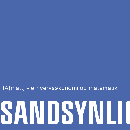
Gå til hovedindhold
Hjem
Sandsynlighedsteori
HA(mat.) - erhvervsøkonomi og matematik
SAND­SYN­LIG