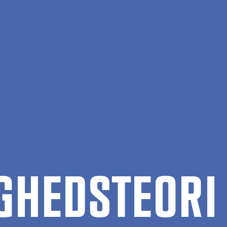
­HEDS­TE­O­RI