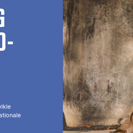
G
O­
ikle
ationale