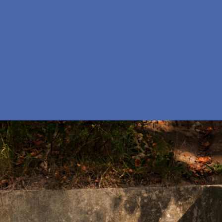
En
Søg
Menu