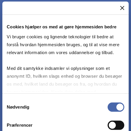
For at opnå karakteren 12, skal den studerende,
med ingen eller få uvæsentlige fejl eller
mangler, opfylde følgende læringsmål:
Cookies hjælper os med at gøre hjemmesiden bedre
Vi bruger cookies og lignende teknologier til bedre at
Identificere forskelle mellem skriftlig og mundtlig
forstå hvordan hjemmesiden bruges, og til at vise mere
formidling og grundlæggende udfordringer i
relevant information om vores uddannelser og tilbud.
forbindelse med mundtlige præsentationer og
brugen af visuelle hjælpemidler
Med dit samtykke indsamler vi oplysninger som et
anonymt ID, hvilken slags enhed og browser du besøger
Forholde sig kritisk til faget og dets begreber og
os med, hvilket land du besøger os fra, og hvordan du
diskutere dets betydning og relevans i dag
bruger hjemmesiden. Nogle data deles med
tredjepartsværktøjer, som vi bruger til statistik og
Samtykkevalg
Nødvendig
markedsføring. Du bestemmer selv - og kan altid trække
Analysere og vurdere retoriske
dit samtykke tilbage via knappen nederst til højre.
kommunikationssituationer, taler og
præsentationer med udgangspunkt i fagets
Præferencer