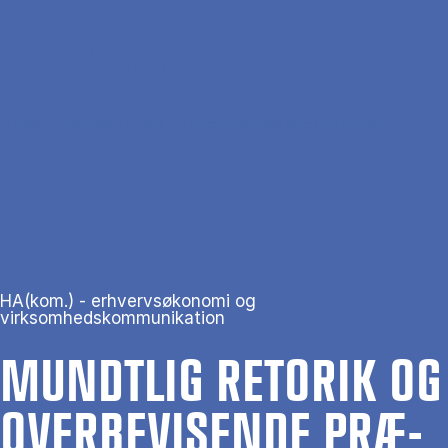
Gå til hovedindhold
Søg
Men
En
Hjem
Mundtlig retorik og overbevisende præsentationer
HA(kom.) - erhvervsøkonomi og
virksomhedskommunikation
MUNDT­LIG RE­TO­RIK OG
OVER­BE­VI­SEN­DE PRÆ­