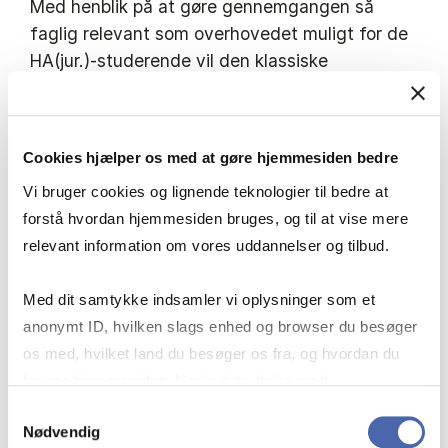
Med henblik på at gøre gennemgangen så
faglig relevant som overhovedet muligt for de
HA(jur.)-studerende vil den klassiske
profitmaksimeringsteori og kritikken af denne
danne udgangspunkt for gennemgangen af de
forskellige videnskabsteoretiske positioner. Det
Cookies hjælper os med at gøre hjemmesiden bedre
vil så blive undersøgt, hvorledes økonomer af
Vi bruger cookies og lignende teknologier til bedre at
forskellig observans har forholdt sig til
forstå hvordan hjemmesiden bruges, og til at vise mere
profitmaksimerings-hypotesen og hvilken
relevant information om vores uddannelser og tilbud.
metodologisk status denne er blevet tillagt i de
forskellige videnskabsteorier. Endvidere
Med dit samtykke indsamler vi oplysninger som et
arbejdes med forskellige dimensioner som
anonymt ID, hvilken slags enhed og browser du besøger
f.eks. analyseenhed, analyseniveau og
os med, hvilket land du besøger os fra, og hvordan du
forklaringstype.
bruger hjemmesiden. Nogle data deles med
Faget tilsigter at give de studerende en
tredjepartsværktøjer, som vi bruger til statistik og
kompetence til kritisk-refleksiv vurdering af
Samtykkevalg
Nødvendig
markedsføring. Du bestemmer selv - og kan altid trække
væsentlige økonomiske teorier og metoder