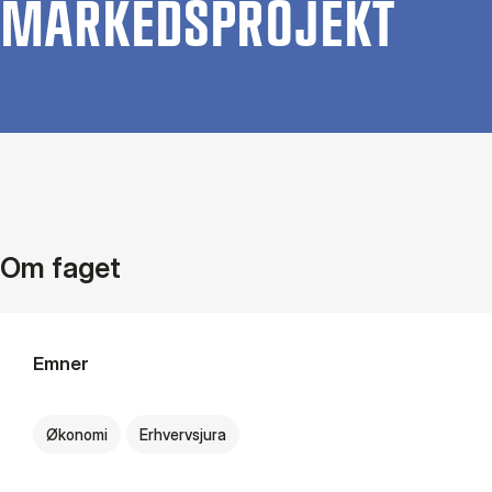
MAR­KEDSPRO­JEKT
Om faget
Emner
Økonomi
Erhvervsjura