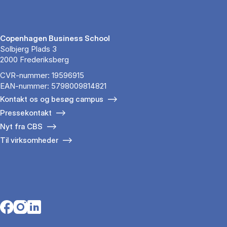
Copenhagen Business School
Solbjerg Plads 3
2000 Frederiksberg
CVR-nummer: 19596915
EAN-nummer: 5798009814821
Kontakt os og besøg campus
Pressekontakt
Nyt fra CBS
Til virksomheder
Opens in a new tab
Opens in a new tab
Opens in a new tab