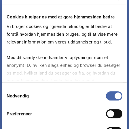
identificere juridiske problemstillinger i konkrete
eksempler, og juridisk at argumentere for løsning
Cookies hjælper os med at gøre hjemmesiden bedre
af problemstillingen samt foreslå foranstaltninger
Vi bruger cookies og lignende teknologier til bedre at
til at imødekomme retsstridigheder eller på anden
forstå hvordan hjemmesiden bruges, og til at vise mere
måde forbedre konkrete parters retsstilling, idet
relevant information om vores uddannelser og tilbud.
der udvises forståelse af erhvervslivets behov i
bredere samfundsmæssig kontekst
Med dit samtykke indsamler vi oplysninger som et
anonymt ID, hvilken slags enhed og browser du besøger
Kvalitet af analysen i forbindelse med eksamen
os med, hvilket land du besøger os fra, og hvordan du
omfatter både argumentation, dokumentation og
bruger hjemmesiden. Nogle data deles med
konsistens.
tredjepartsværktøjer, som vi bruger til statistik og
Samtykkevalg
Nødvendig
markedsføring. Du bestemmer selv - og kan altid trække
dit samtykke tilbage via knappen nederst til højre.
Præferencer