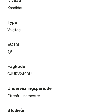
Niveau
Kandidat
Type
Valgfag
ECTS
7,5
Fagkode
CJURV2403U
Undervisningsperiode
Efterår – semester
Studieår