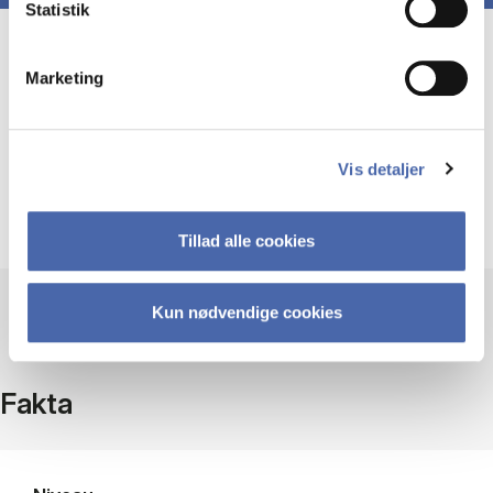
Statistik
Course prerequisites
Marketing
Et tilfredsstillende udbytte af faget forudsætter
faglige forudsætninger svarende til
Vis detaljer
gennemførelse af HA(jur.) ved Copenhagen
Business School.
Tillad alle cookies
Kun nødvendige cookies
Fakta