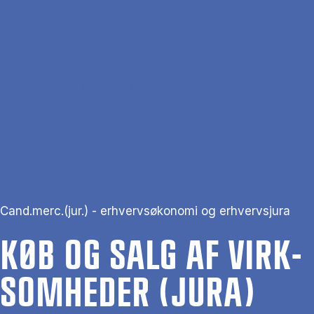
Gå til hovedindhold
Søg
Men
En
Hjem
Køb og salg af virksomheder (jura)
Cand.merc.(jur.) - erhvervsøkonomi og erhvervsjura
KØB OG SALG AF VIRK­
SOM­HE­DER (JURA)