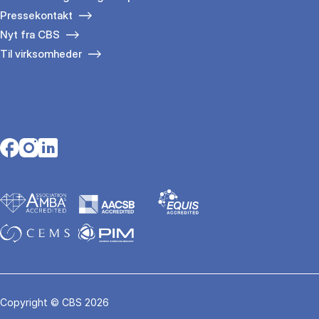
Pressekontakt
Nyt fra CBS
Til virksomheder
Opens in a new tab
Opens in a new tab
Opens in a new tab
Copyright © CBS 2026