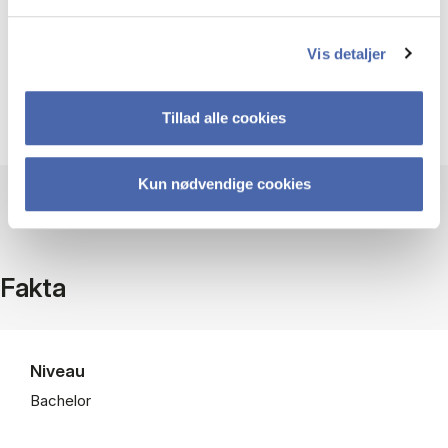
akkumulerede kompetence indenfor HA-studiets
fagdiscipliner (generel afsætningsøkonomi,
organisation, økonomistyring og
Vis detaljer
regnskabsforståelse samt for problemanalyse og
metode) til belysningen af internationale
Tillad alle cookies
marketingmæssige problemstillinger.
Kun nødvendige cookies
Fakta
Niveau
Bachelor