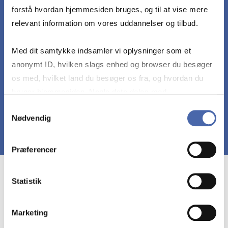
givne internationale afsætningsøkonomiske
forstå hvordan hjemmesiden bruges, og til at vise mere
beslutningsproblemer
relevant information om vores uddannelser og tilbud.
Kunne vurdere om en løsning med givne
Med dit samtykke indsamler vi oplysninger som et
forudsætninger er plausibel, herunder kunne
anonymt ID, hvilken slags enhed og browser du besøger
foretage en vurdering af usikkerhed og risiko
os med, hvilket land du besøger os fra, og hvordan du
bruger hjemmesiden. Nogle data deles med
tredjepartsværktøjer, som vi bruger til statistik og
Samtykkevalg
Nødvendig
markedsføring. Du bestemmer selv - og kan altid trække
dit samtykke tilbage via knappen nederst til højre.
Præferencer
Course prerequisites
Statistik
Marketing
Der lægges vægt på anvendelse af den