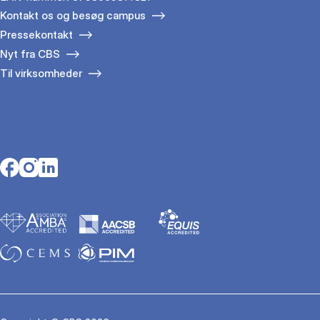
Kontakt os og besøg campus
Pressekontakt
Nyt fra CBS
Til virksomheder
Opens in a new tab
Opens in a new tab
Opens in a new tab