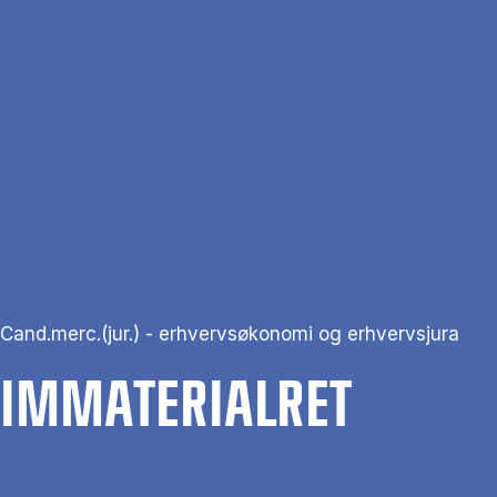
Gå til hovedindhold
Søg
Men
En
Hjem
Immaterialret
Cand.merc.(jur.) - erhvervsøkonomi og erhvervsjura
IM­MA­TE­RI­AL­RET