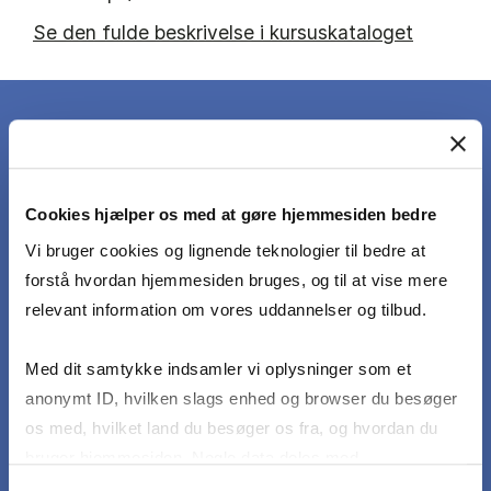
Se den fulde beskrivelse i kursuskataloget
DET LÆRER DU
Cookies hjælper os med at gøre hjemmesiden bedre
Vi bruger cookies og lignende teknologier til bedre at
For at opnå karakteren 12 skal den studerende,
forstå hvordan hjemmesiden bruges, og til at vise mere
med ingen eller få uvæsentlige mangler eller
relevant information om vores uddannelser og tilbud.
fejl, opfylde følgende læringsmål: Faget træner
og udvikler evnen til kritisk stillingtagen,
Med dit samtykke indsamler vi oplysninger som et
selvstændighed og fleksibilitet samt
anonymt ID, hvilken slags enhed og browser du besøger
understøtter endvidere evnen til samarbejde i
os med, hvilket land du besøger os fra, og hvordan du
grupper ved løsning af komplekse
bruger hjemmesiden. Nogle data deles med
styringsmæssige problemer. Målet med faget
tredjepartsværktøjer, som vi bruger til statistik og