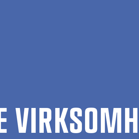
­LE VIRK­SOM­