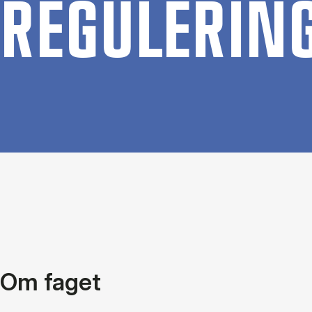
RE­GU­LE­RIN
Om faget