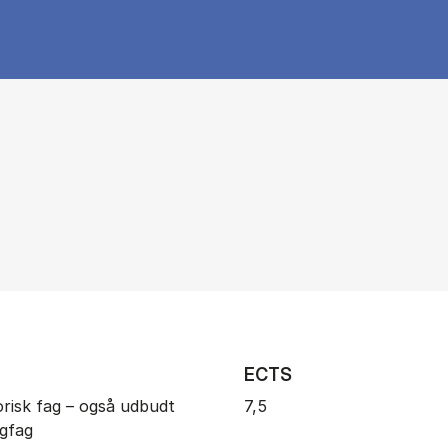
ECTS
orisk fag – også udbudt
7,5
gfag