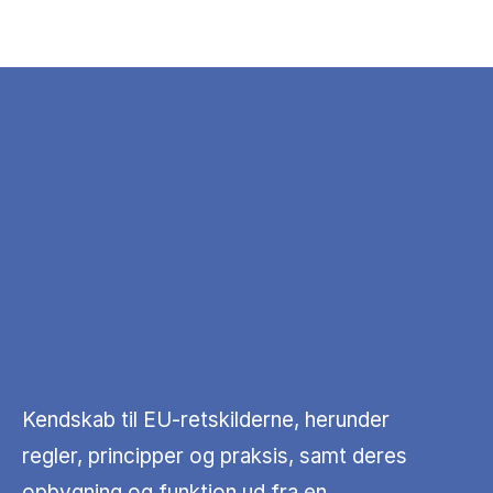
Kendskab til EU-retskilderne, herunder
regler, principper og praksis, samt deres
opbygning og funktion ud fra en