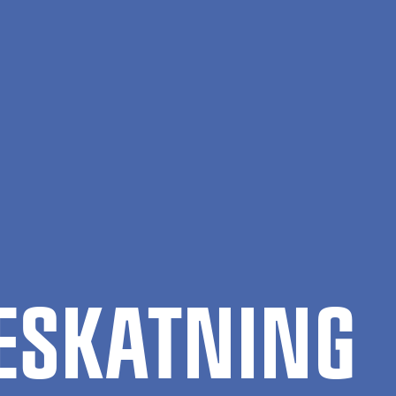
E­SKAT­NING