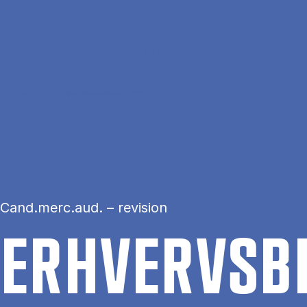
Gå til hovedindhold
Hjem
Erhvervsbeskatning
Cand.merc.aud. – revision
ER­HVERVS­B