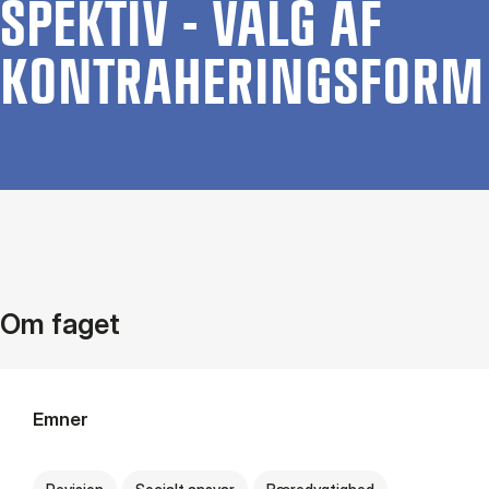
SPEK­TIV - VALG AF
KON­TRA­HE­RINGS­FORM
Om faget
Emner