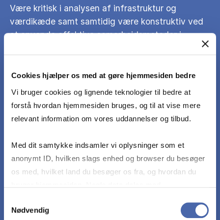
Være kritisk i analysen af infrastruktur og
værdikæde samt samtidig være konstruktiv ved
at anvende effektive samarbejdsmetoder i
udviklingen og implementeringen af Accounting
Information Systems.
Cookies hjælper os med at gøre hjemmesiden bedre
Vi bruger cookies og lignende teknologier til bedre at
Udvikle systemer og procedure, der bidrager til
forstå hvordan hjemmesiden bruges, og til at vise mere
økonomisk velstand, samtidig med at der
relevant information om vores uddannelser og tilbud.
implementeres kontroller for at beskytte og
bevare velstanden for i såvel virksomheden som
Med dit samtykke indsamler vi oplysninger som et
samfundet.
anonymt ID, hvilken slags enhed og browser du besøger
os med, hvilket land du besøger os fra, og hvordan du
Demonstrere en evne til at vækste ved konstant
bruger hjemmesiden. Nogle data deles med
at genlære og samtidig dele denne viden gennem
tredjepartsværktøjer, som vi bruger til statistik og
Samtykkevalg
undervisning og offentligt materiale.
Nødvendig
markedsføring. Du bestemmer selv - og kan altid trække