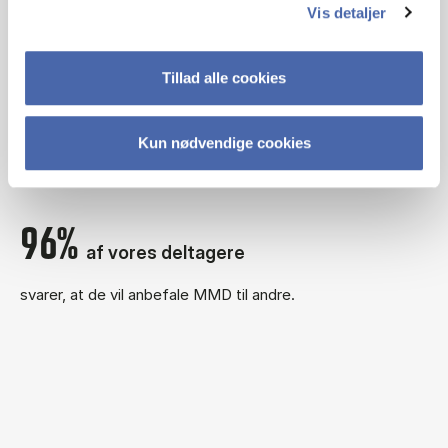
Vis detaljer
63%
af vores deltagere
Tillad alle cookies
svarer, at de allerede ved afslutningen af uddannelsen har
fået større ansvar og/eller nye arbejdsopgaver som følge
af MMD.
Kun nødvendige cookies
96%
af vores deltagere
svarer, at de vil anbefale MMD til andre.