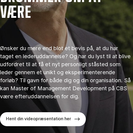
VÆRE
Ønsker du mere end blot et bevis på, at du har
taget en lederuddannelse? Og har du lyst til at blive
udfordret til at få et nyt personligt ståsted som
leder gennem et unikt og eksperimenterende
forløb? Til gavn for både dig og din organisation. Så
kan Master of Management Development på CBS
være efteruddannelsen for dig.
Hent din videopræsentation her