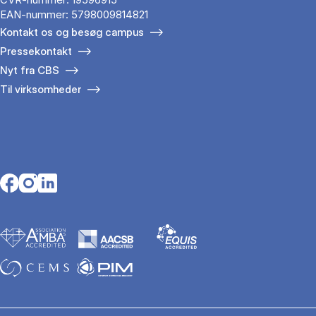
EAN-nummer: 5798009814821
Kontakt os og besøg campus
Pressekontakt
Nyt fra CBS
Til virksomheder
Opens in a new tab
Opens in a new tab
Opens in a new tab