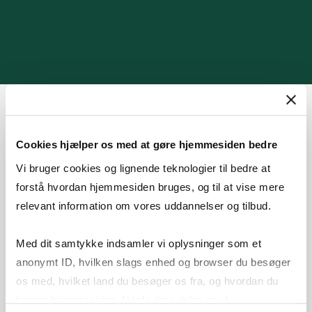
Cookies hjælper os med at gøre hjemmesiden bedre
Vi bruger cookies og lignende teknologier til bedre at
forstå hvordan hjemmesiden bruges, og til at vise mere
relevant information om vores uddannelser og tilbud.
HVAD SIGER VORES
Med dit samtykke indsamler vi oplysninger som et
DELTAGERE?
anonymt ID, hvilken slags enhed og browser du besøger
os med, hvilket land du besøger os fra, og hvordan du
100%
bruger hjemmesiden. Nogle data deles med
af vores deltagere