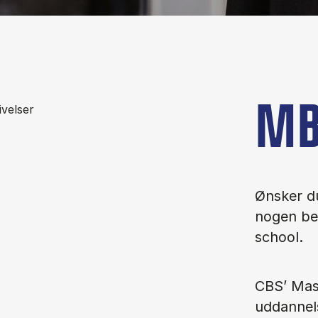
MB
Ønsker du
nogen be
school.
CBS’ Mas
uddannels