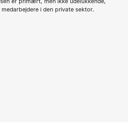
sen er primært, men ikke udelukkende,
 medarbejdere i den private sektor.