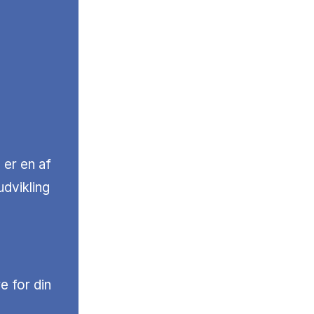
 er en af
dvikling
e for din