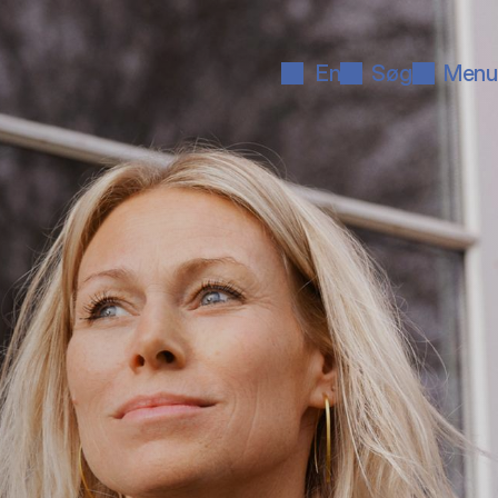
En
Søg
Menu