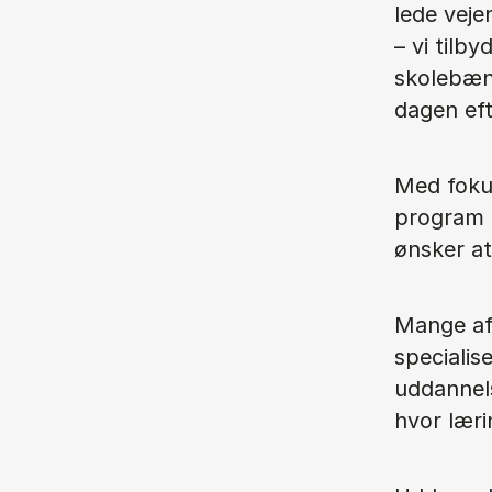
lede veje
– vi tilb
skolebæn
dagen eft
Med fokus
program d
ønsker at
Mange af 
specialis
uddannels
hvor læri