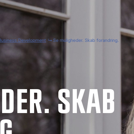
Business Development
Se muligheder. Skab forandring.
E­DER. SKAB
G.