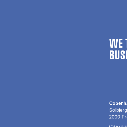
WE 
BUS
Copenha
Solbjerg
2000 Fr
CVR-nu