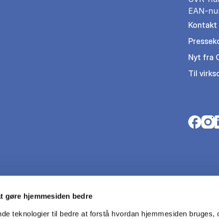
EAN-nu
Kontakt
Pressek
Nyt fra
Til virk
Opens i
Open
O
at gøre hjemmesiden bedre
nde teknologier til bedre at forstå hvordan hjemmesiden bruges, o