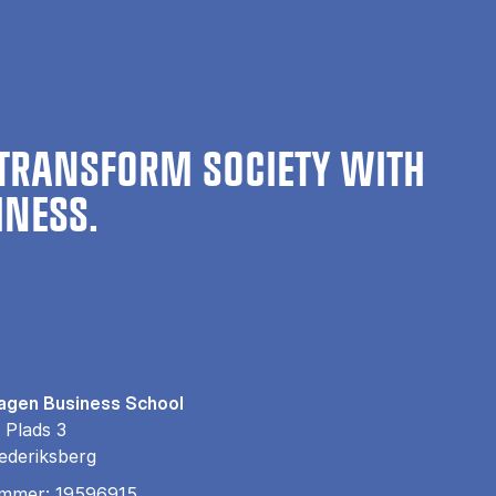
TRANSFORM SOCIETY WITH
INESS.
gen Business School
 Plads 3
ederiksberg
mmer: 19596915