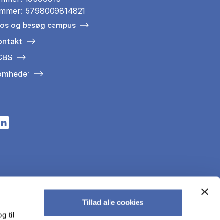
mmer: 5798009814821
 os og besøg campus
ontakt
 CBS
somheder
n a new tab
s in a new tab
pens in a new tab
Tillad alle cookies
g til