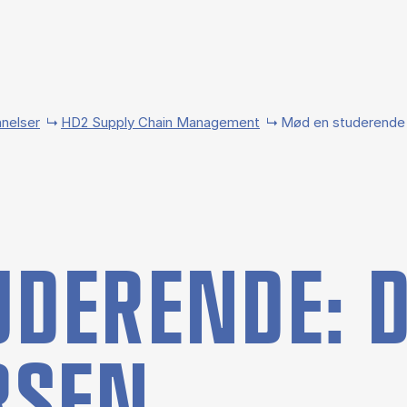
nelser
HD2 Supply Chain Management
Mød en stu­de­ren­
DE­REN­DE: D
R­SEN