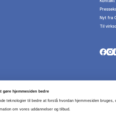
Kontakt
Pressek
Nyt fra
Til virk
Opens i
Open
O
at gøre hjemmesiden bedre
nde teknologier til bedre at forstå hvordan hjemmesiden bruges, o
rmation om vores uddannelser og tilbud.