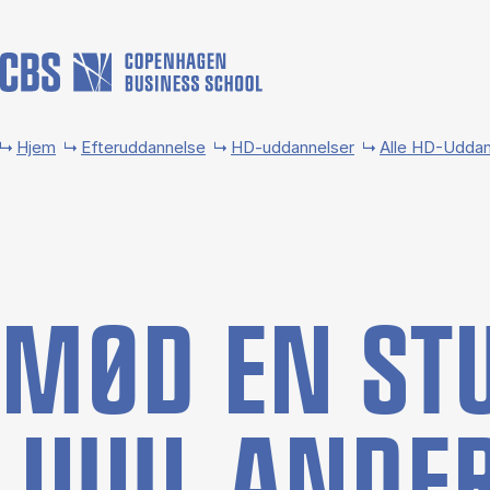
Gå til hovedindhold
Hjem
Efteruddannelse
HD-uddannelser
Alle HD-Uddan
MØD EN STU­
JUUL AN­DE