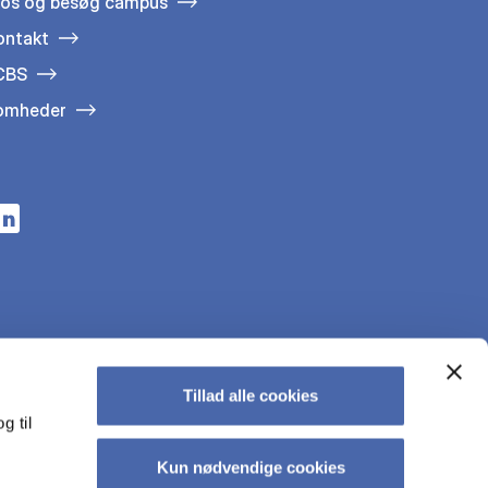
 os og besøg campus
ontakt
 CBS
somheder
n a new tab
s in a new tab
pens in a new tab
Tillad alle cookies
g til
Kun nødvendige cookies