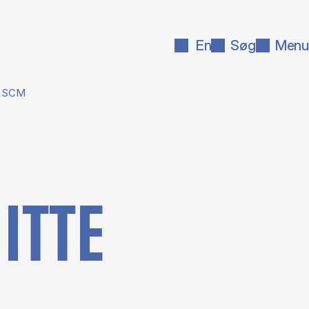
En
Søg
Menu
de SCM
IT­TE