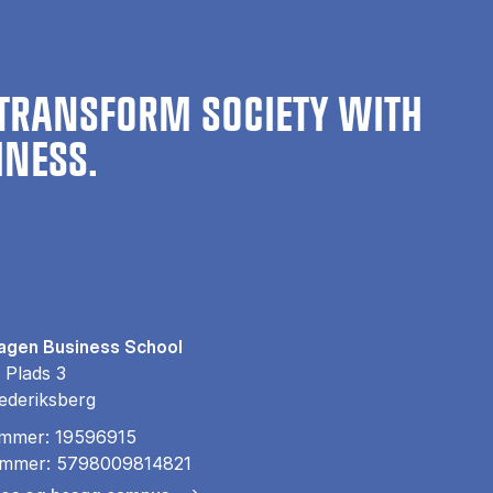
TRANSFORM SOCIETY WITH
INESS.
gen Business School
 Plads 3
ederiksberg
mmer: 19596915
mmer: 5798009814821