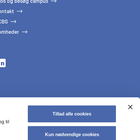
 os og besøg campus
ontakt
 CBS
somheder
n a new tab
s in a new tab
pens in a new tab
Tillad alle cookies
g til
Kun nødvendige cookies