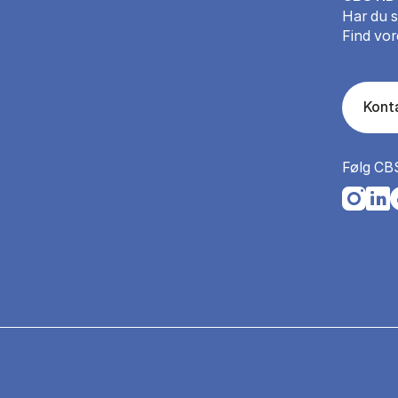
Har du 
Find vor
Kont
Følg CB
Opens i
Open
O