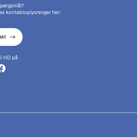
spørgsmål?
es kontaktoplysninger her:
akt
S HD på
n a new tab
s in a new tab
pens in a new tab