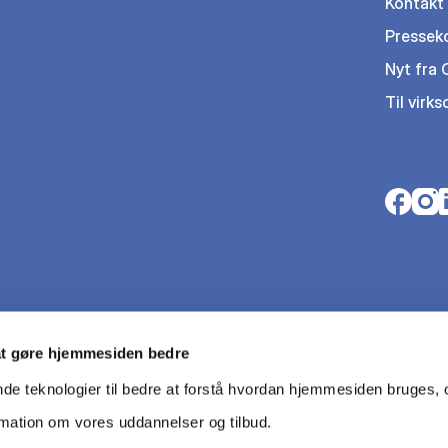
Kontakt
Pressek
Nyt fra
Til virk
Opens i
Open
O
at gøre hjemmesiden bedre
nde teknologier til bedre at forstå hvordan hjemmesiden bruges, o
rmation om vores uddannelser og tilbud.