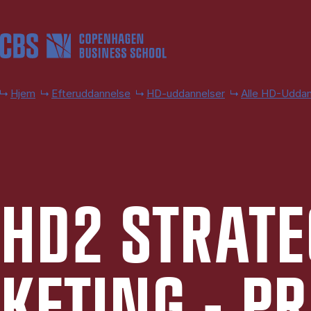
Gå til hovedindhold
Hjem
Efteruddannelse
HD-uddannelser
Alle HD-Uddan
HD2 STRA­TE
KE­TING - PR