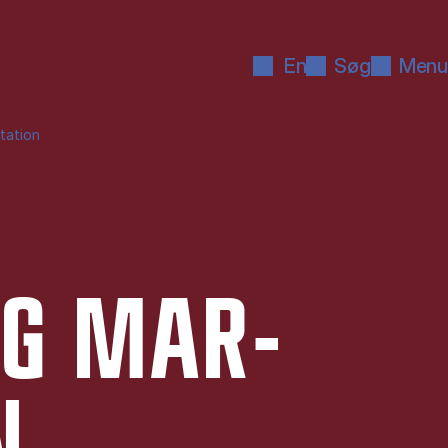
En
Søg
Menu
ation
OG MAR­
N