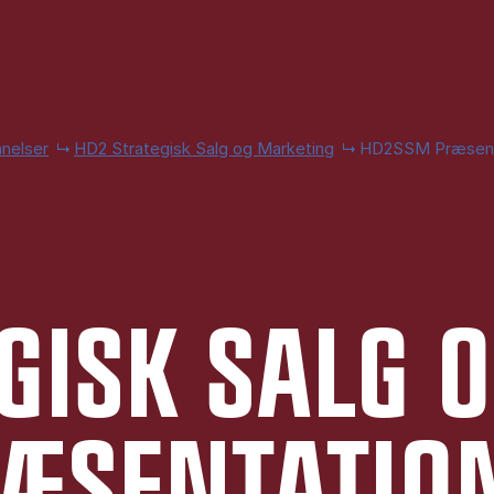
nelser
HD2 Strategisk Salg og Marketing
HD2SSM Præsent
­GISK SALG 
Æ­SEN­TA­TIO