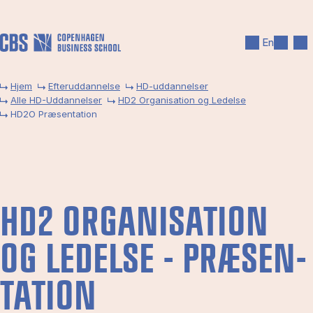
Gå til hovedindhold
Søg
Men
En
Hjem
Efteruddannelse
HD-uddannelser
Alle HD-Uddannelser
HD2 Organisation og Ledelse
HD2O Præsentation
HD2 OR­GA­NI­SA­TION
OG LE­DEL­SE - PRÆ­SEN­
TA­TION