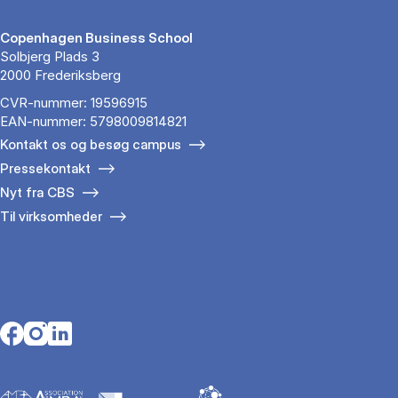
Copenhagen Business School
Solbjerg Plads 3
2000 Frederiksberg
CVR-nummer: 19596915
EAN-nummer: 5798009814821
Kontakt os og besøg campus
Pressekontakt
Nyt fra CBS
Til virksomheder
Opens in a new tab
Opens in a new tab
Opens in a new tab