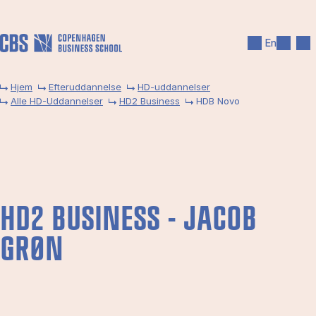
Gå til hovedindhold
Søg
Men
En
Hjem
Efteruddannelse
HD-uddannelser
Alle HD-Uddannelser
HD2 Business
HDB Novo
HD2 BU­SI­NESS - JA­COB
GRØN