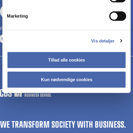
Kontakt
Marketing
Følg CBS HD på
Opens in a new tab
Opens in a new tab
Opens in a new tab
Vis detaljer
Tillad alle cookies
Kun nødvendige cookies
WE TRANSFORM SOCIETY WITH BUSINESS.