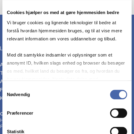
Cookies hjælper os med at gøre hjemmesiden bedre
Vi bruger cookies og lignende teknologier til bedre at
forstå hvordan hjemmesiden bruges, og til at vise mere
relevant information om vores uddannelser og tilbud.
Læs mere om HD-uddannelserne:
Med dit samtykke indsamler vi oplysninger som et
anonymt ID, hvilken slags enhed og browser du besøger
Alle HD-uddannelser
os med, hvilket land du besøger os fra, og hvordan du
Tilmeld dig HD
bruger hjemmesiden. Nogle data deles med
Adgangskrav
tredjepartsværktøjer, som vi bruger til statistik og
Samtykkevalg
For virksomheder
Nødvendig
markedsføring. Du bestemmer selv - og kan altid trække
Kurser
dit samtykke tilbage via knappen nederst til højre.
Præferencer
CBS HD
Har du spørgsmål?
Find vores kontaktoplysninger her:
Statistik