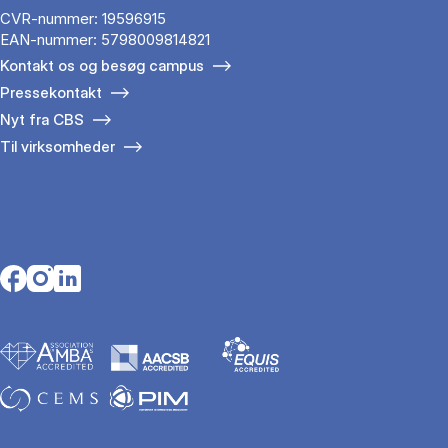
CVR-nummer: 19596915
EAN-nummer: 5798009814821
Kontakt os og besøg campus
Pressekontakt
Nyt fra CBS
Til virksomheder
Opens in a new tab
Opens in a new tab
Opens in a new tab