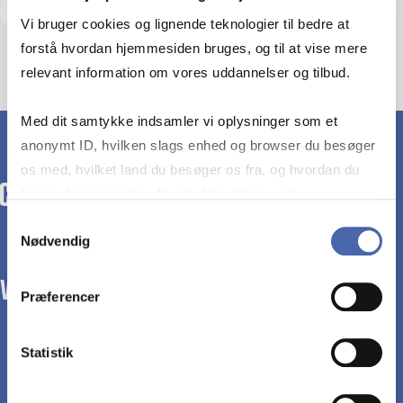
Tilmeld dig
Vi bruger cookies og lignende teknologier til bedre at
forstå hvordan hjemmesiden bruges, og til at vise mere
relevant information om vores uddannelser og tilbud.
Med dit samtykke indsamler vi oplysninger som et
anonymt ID, hvilken slags enhed og browser du besøger
os med, hvilket land du besøger os fra, og hvordan du
bruger hjemmesiden. Nogle data deles med
tredjepartsværktøjer, som vi bruger til statistik og
Samtykkevalg
Nødvendig
markedsføring. Du bestemmer selv - og kan altid trække
dit samtykke tilbage via knappen nederst til højre.
WE TRANSFORM SOCIETY WITH BUSINESS.
Præferencer
Statistik