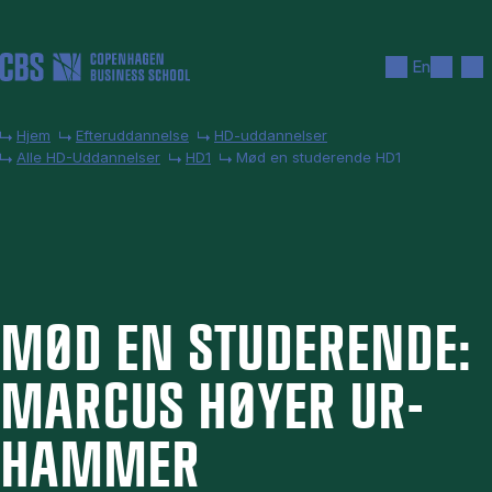
Gå til hovedindhold
Søg
Men
En
Hjem
Efteruddannelse
HD-uddannelser
Alle HD-Uddannelser
HD1
Mød en studerende HD1
MØD EN STU­DE­REN­DE:
MARCUS HØY­ER UR­
HAM­MER