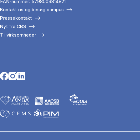
EAN-nummer: 5798009814821
Kontakt os og besøg campus
Pressekontakt
Nyt fra CBS
Til virksomheder
Opens in a new tab
Opens in a new tab
Opens in a new tab