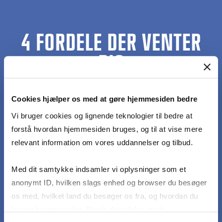
4 FORDELE DER VENTER
DIG
Cookies hjælper os med at gøre hjemmesiden bedre
Fleksibilitet
Vi bruger cookies og lignende teknologier til bedre at
Du kan starte på HD1 til sommer og vinter, og vi tilbyder
forstå hvordan hjemmesiden bruges, og til at vise mere
undervisning om dagen, om aftenen, i weekenden og
relevant information om vores uddannelser og tilbud.
online.
Med dit samtykke indsamler vi oplysninger som et
anonymt ID, hvilken slags enhed og browser du besøger
os med, hvilket land du besøger os fra, og hvordan du
Mere i lønposen
bruger hjemmesiden. Nogle data deles med