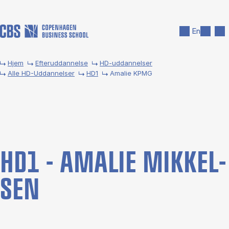
Gå til hovedindhold
Søg
Men
En
Hjem
Efteruddannelse
HD-uddannelser
Alle HD-Uddannelser
HD1
Amalie KPMG
HD1 - AMA­LIE MI­K­KEL­
SEN