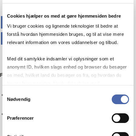
Cookies hjælper os med at gøre hjemmesiden bedre
INDBLIK I
Vi bruger cookies og lignende teknologier til bedre at
PROGRAMMERNE
forstå hvordan hjemmesiden bruges, og til at vise mere
relevant information om vores uddannelser og tilbud.
Med dit samtykke indsamler vi oplysninger som et
anonymt ID, hvilken slags enhed og browser du besøger
Filtrer på emne
os med, hvilket land du besøger os fra, og hvordan du
bruger hjemmesiden. Nogle data deles med
tredjepartsværktøjer, som vi bruger til statistik og
Digitalisering
Samtykkevalg
Nødvendig
markedsføring. Du bestemmer selv - og kan altid trække
dit samtykke tilbage via knappen nederst til højre.
Nulstil
Præferencer