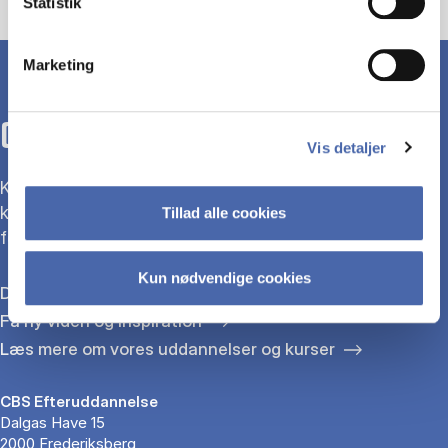
Statistik
Marketing
CBS EFTERUDDANNELSE
Vis detaljer
Kombiner uddannelse og arbejdsliv gennem hele din
karriere med en lang række aktiviteter bygget på
Tillad alle cookies
forskning.
Kun nødvendige cookies
Deltag i vores events
Få ny viden og inspiration
Læs mere om vores uddannelser og kurser
CBS Efteruddannelse
Dalgas Have 15
2000 Frederiksberg