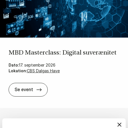
MBD Ma­sterclass: Di­gi­tal su­veræ­ni­tet
Dato:
17. september 2026
Lokation:
CBS Dalgas Have
MBD Ma­sterclass: Di­gi­tal su­veræ­ni­tet
Se event