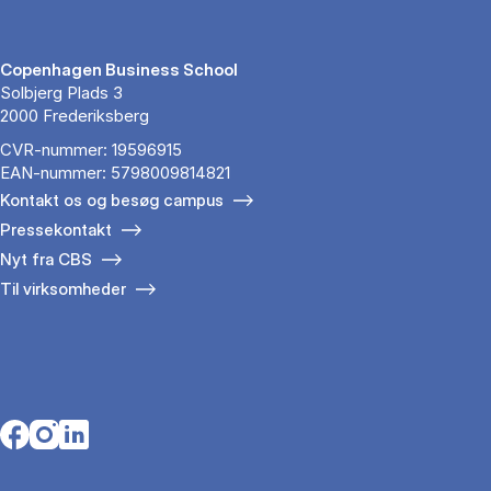
Copenhagen Business School
Solbjerg Plads 3
2000 Frederiksberg
CVR-nummer: 19596915
EAN-nummer: 5798009814821
Kontakt os og besøg campus
Pressekontakt
Nyt fra CBS
Til virksomheder
Opens in a new tab
Opens in a new tab
Opens in a new tab