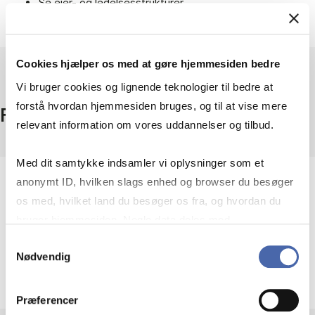
Se ejer- og ledelsesstrukturer.
Find regnskabsoplysninger.
Cookies hjælper os med at gøre hjemmesiden bedre
Vi bruger cookies og lignende teknologier til bedre at
forstå hvordan hjemmesiden bruges, og til at vise mere
Fakta
relevant information om vores uddannelser og tilbud.
Med dit samtykke indsamler vi oplysninger som et
anonymt ID, hvilken slags enhed og browser du besøger
Omfang
os med, hvilket land du besøger os fra, og hvordan du
Alle danske virksomheder
bruger hjemmesiden. Nogle data deles med
Adgang
tredjepartsværktøjer, som vi bruger til statistik og
Samtykkevalg
Fri adgang
Nødvendig
Udbyder
markedsføring. Du bestemmer selv - og kan altid trække
dit samtykke tilbage via knappen nederst til højre.
Erhvervsstyrelsen
Præferencer