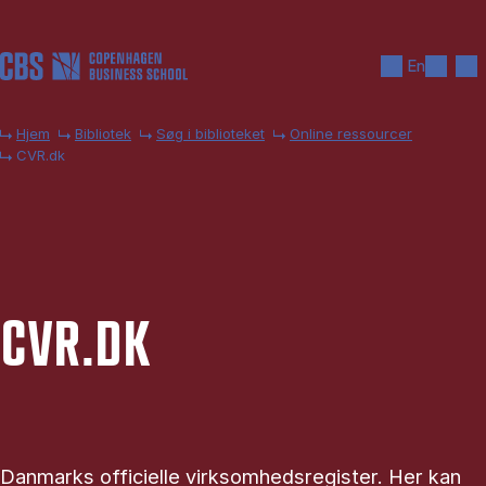
Gå til hovedindhold
Søg
Men
En
Hjem
Bibliotek
Søg i biblioteket
Online ressourcer
CVR.dk
CVR.DK
Danmarks officielle virksomhedsregister. Her kan