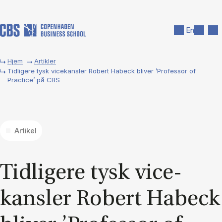
Gå til hovedindhold
Søg
Men
En
Hjem
Artikler
Tidligere tysk vicekansler Robert Habeck bliver ’Professor of
Practice’ på CBS
Artikel
Tid­li­ge­re tysk vi­ce­
kans­ler Ro­bert Ha­beck