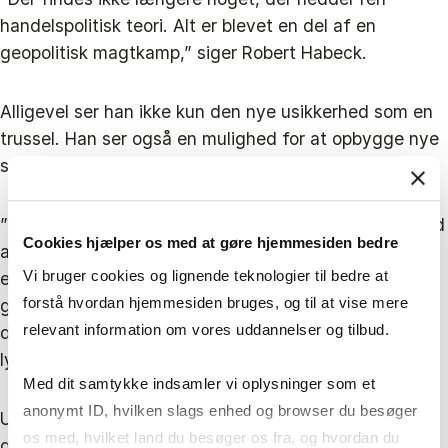
handelspolitisk teori. Alt er blevet en del af en
geopolitisk magtkamp,” siger Robert Habeck.
Alligevel ser han ikke kun den nye usikkerhed som en
trussel. Han ser også en mulighed for at opbygge nye
styrker:
”Europa har brug for sine egne teknologier, en vis grad
Cookies hjælper os med at gøre hjemmesiden bedre
af robusthed, når det gælder råstoffer,
Vi bruger cookies og lignende teknologier til bedre at
energieffektivitet, elektrificering og innovation
forstå hvordan hjemmesiden bruges, og til at vise mere
generelt. Og det bliver politikernes opgave at skabe
relevant information om vores uddannelser og tilbud.
de rette rammevilkår. Ellers kommer det ikke til at
lykkes.”
Med dit samtykke indsamler vi oplysninger som et
anonymt ID, hvilken slags enhed og browser du besøger
Udfordringen er derfor ikke at trække sig tilbage fra
os med, hvilket land du besøger os fra, og hvordan du
globaliseringen men at forstå de nye vilkår, den