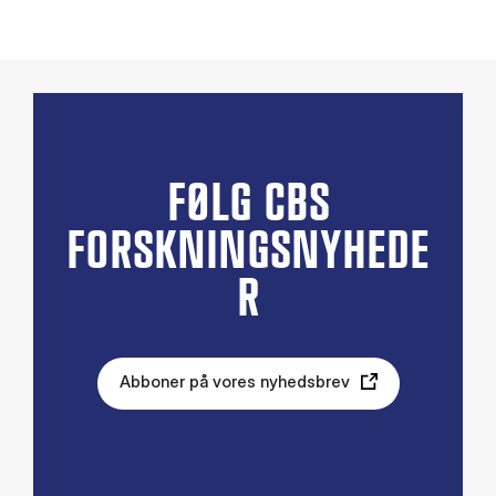
FØLG CBS
FORSKNINGSNYHEDE
R
Abboner på vores nyhedsbrev