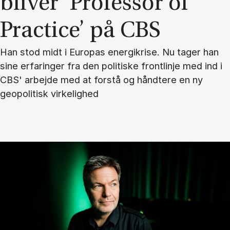
bli­ver ’Pro­fes­sor of
Pra­cti­ce’ på CBS
Han stod midt i Europas energikrise. Nu tager han
sine erfaringer fra den politiske frontlinje med ind i
CBS' arbejde med at forstå og håndtere en ny
geopolitisk virkelighed