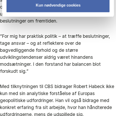
Kun nødvendige cookies
og politik et fælles formål, nemlig at forstå komplekse
udviklinger, analysere risici og træffe velbegrundede
beslutninger om fremtiden.
”For mig har praktisk politik – at træffe beslutninger,
tage ansvar – og at reflektere over de
bagvedliggende forhold og de større
udviklingstendenser aldrig været hinandens
modsætninger. I den forstand har balancen blot
forskudt sig.”
Med tilknytningen til CBS bidrager Robert Habeck ikke
kun med sin analytiske forståelse af Europas
geopolitiske udfordringer. Han vil også bidrage med
konkret erfaring fra sit arbejde, hvor han håndterede
udfordringerne, mens de udspillede sig.