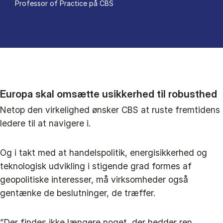
Pro­fes­sor of Pra­cti­ce på CBS
Europa skal omsætte usikkerhed til robusthed
Netop den virkelighed ønsker CBS at ruste fremtidens
ledere til at navigere i.
Og i takt med at handelspolitik, energisikkerhed og
teknologisk udvikling i stigende grad formes af
geopolitiske interesser, må virksomheder også
gentænke de beslutninger, de træffer.
”Der findes ikke længere noget, der hedder ren