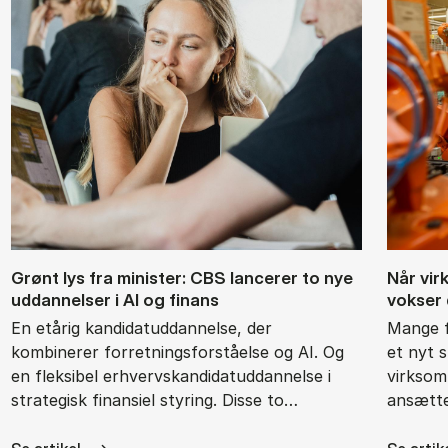
Grønt lys fra mi­ni­ster: CBS lan­ce­rer to nye
Når virk
ud­dan­nel­ser i AI og fi­nans
vok­ser 
En etårig kandidatuddannelse, der
Mange f
kombinerer forretningsforståelse og AI. Og
et nyt s
en fleksibel erhvervskandidatuddannelse i
virksom
strategisk finansiel styring. Disse to…
ansætte