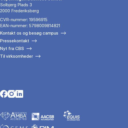
Solbjerg Plads 3
2000 Frederiksberg
CVR-nummer: 19596915
EAN-nummer: 5798009814821
Kontakt os og besøg campus
Pressekontakt
Nyt fra CBS
Til virksomheder
Opens in a new tab
Opens in a new tab
Opens in a new tab