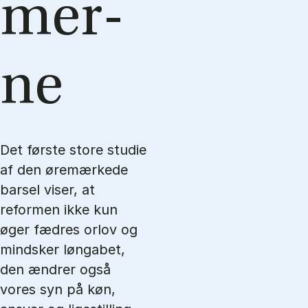
mer­
ne
Det første store studie
af den øremærkede
barsel viser, at
reformen ikke kun
øger fædres orlov og
mindsker løngabet,
den ændrer også
vores syn på køn,