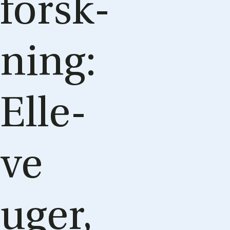
forsk­
ning:
El­le­
ve
uger,