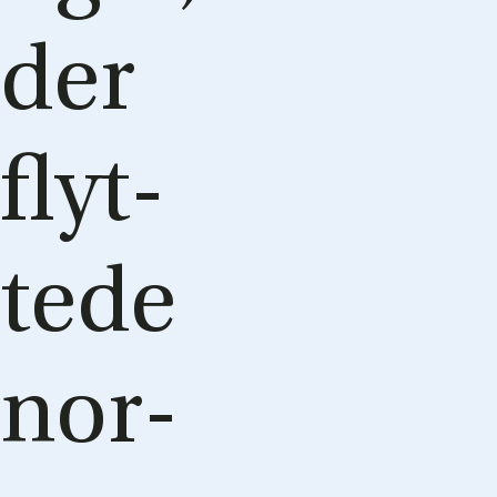
der
flyt­
te­de
nor­