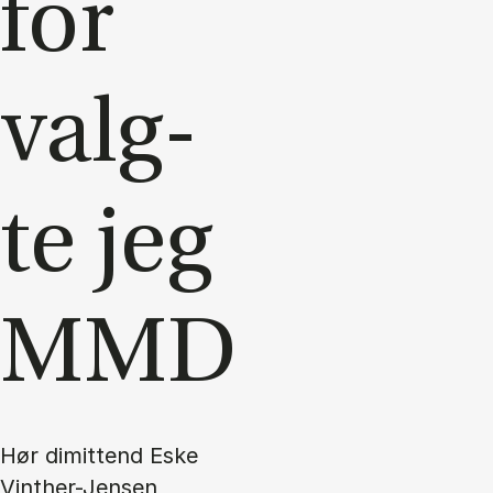
for
valg­
te jeg
MMD
Hør dimittend Eske
Vinther-Jensen