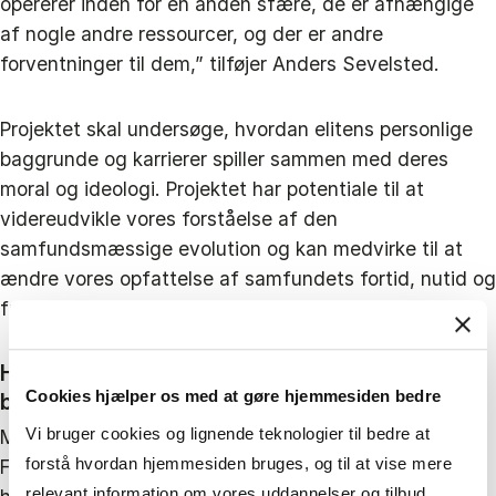
opererer inden for en anden sfære, de er afhængige
af nogle andre ressourcer, og der er andre
forventninger til dem,” tilføjer Anders Sevelsted.
Projektet skal undersøge, hvordan elitens personlige
baggrunde og karrierer spiller sammen med deres
moral og ideologi. Projektet har potentiale til at
videreudvikle vores forståelse af den
samfundsmæssige evolution og kan medvirke til at
ændre vores opfattelse af samfundets fortid, nutid og
fremtid.
Hvis vi genskaber fortiden, kan vi skabe en
Cookies hjælper os med at gøre hjemmesiden bedre
bedre fremtid
Vi bruger cookies og lignende teknologier til bedre at
MORALITES-projektet har en innovativ tilgang.
forstå hvordan hjemmesiden bruges, og til at vise mere
Forskerne undersøger skelsættende begivenheder i
relevant information om vores uddannelser og tilbud.