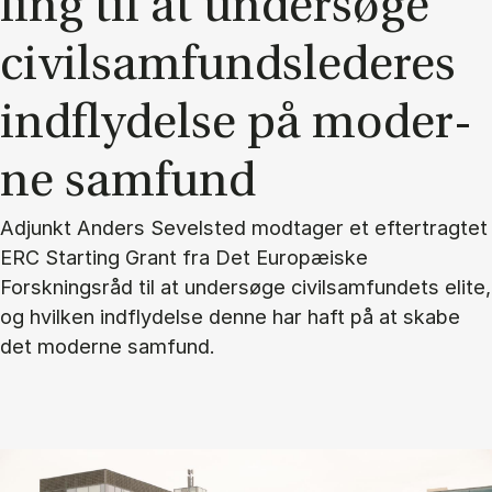
ling til at un­der­sø­ge
ci­vil­sam­funds­le­de­res
ind­fly­del­se på mo­der­
ne sam­fund
Adjunkt Anders Sevelsted modtager et eftertragtet
ERC Starting Grant fra Det Europæiske
Forskningsråd til at undersøge civilsamfundets elite,
og hvilken indflydelse denne har haft på at skabe
det moderne samfund.