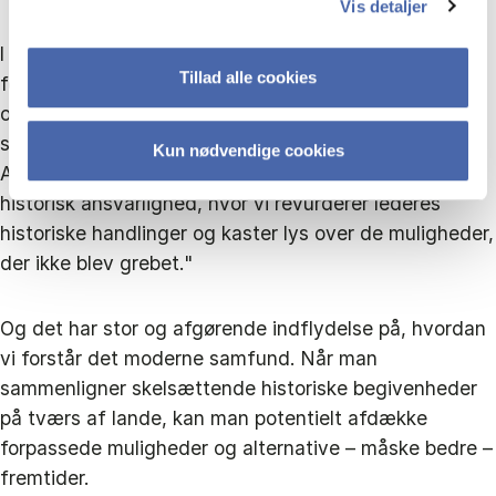
Vis detaljer
I sidste ende søger MORALITES-projektet at omskrive
Tillad alle cookies
fortællingen om historien og afdække hidtil uberørte
områder og give nye perspektiver på
samfundsinstitutioner, styreformer og socialpolitik.
Kun nødvendige cookies
Anders Sevelsted ser projektet som ”en rejse i
historisk ansvarlighed, hvor vi revurderer lederes
historiske handlinger og kaster lys over de muligheder,
der ikke blev grebet."
Og det har stor og afgørende indflydelse på, hvordan
vi forstår det moderne samfund. Når man
sammenligner skelsættende historiske begivenheder
på tværs af lande, kan man potentielt afdække
forpassede muligheder og alternative – måske bedre –
fremtider.