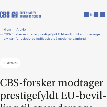
Gå til hovedindhold
Søg
Men
En
Hjem
Artikler
CBS-forsker modtager prestigefyldt EU-bevilling til at undersøge
civilsamfundslederes indflydelse på moderne samfund
Artikel
CBS-for­sker mod­ta­ger
pre­sti­ge­fyldt EU-be­vil­