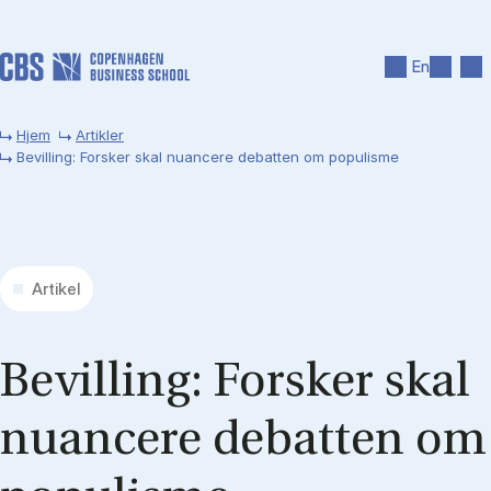
Gå til hovedindhold
Søg
Men
En
Hjem
Artikler
Bevilling: Forsker skal nuancere debatten om populisme
Artikel
Be­vil­ling: For­sker skal
nu­an­ce­re de­bat­ten om