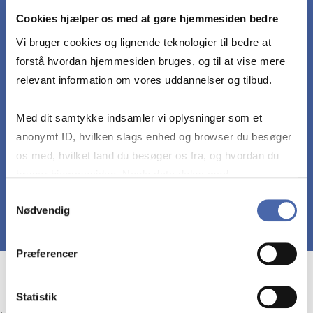
“Derfor er målet med projektet, at det
Cookies hjælper os med at gøre hjemmesiden bedre
kan bidrage til en mere nuanceret
Vi bruger cookies og lignende teknologier til bedre at
forståelse af, hvornår folkelige
forstå hvordan hjemmesiden bruges, og til at vise mere
relevant information om vores uddannelser og tilbud.
mobiliseringer er en demokratisk
ressource, og hvornår de bliver et
Med dit samtykke indsamler vi oplysninger som et
demokratisk problem”
anonymt ID, hvilken slags enhed og browser du besøger
os med, hvilket land du besøger os fra, og hvordan du
bruger hjemmesiden. Nogle data deles med
Mikkel Flohr
Forsker
tredjepartsværktøjer, som vi bruger til statistik og
Samtykkevalg
Nødvendig
markedsføring. Du bestemmer selv - og kan altid trække
dit samtykke tilbage via knappen nederst til højre.
Præferencer
Statistik