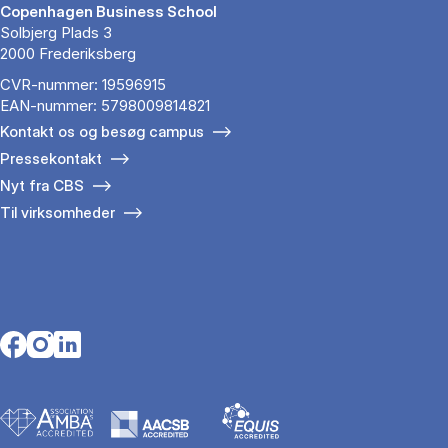
Copenhagen Business School
Solbjerg Plads 3
2000 Frederiksberg
CVR-nummer: 19596915
EAN-nummer: 5798009814821
Kontakt os og besøg campus
Pressekontakt
Nyt fra CBS
Til virksomheder
Opens in a new tab
Opens in a new tab
Opens in a new tab