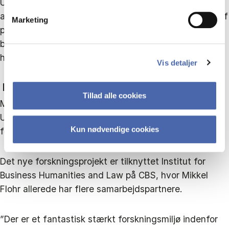
Undervejs skal han og kollegerne undersøge
antipopulismens historie og udvikle en ny forståelse af
Marketing
populisme og dens forhold til demokratiet. Hvornår
bidrager kritik af populisme til demokratisk debat, og
hvornår risikerer den at skærpe polariseringen?
Vis detaljer
Bliver en del af stærkt forskningsmiljø på CBS
Tillad alle cookies
Mikkel Flohr kommer fra en stilling på Roskilde
Universitet, hvor han blandt andet har forsket i
Kun nødvendige cookies
forestillinger om folket, demokrati og populisme.
Det nye forskningsprojekt er tilknyttet Institut for
Business Humanities and Law på CBS, hvor Mikkel
Flohr allerede har flere samarbejdspartnere.
”Der er et fantastisk stærkt forskningsmiljø indenfor