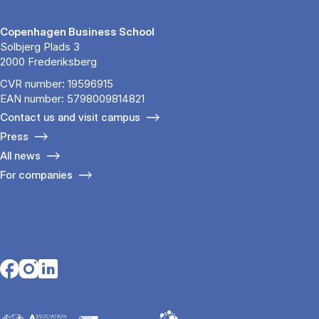
Copenhagen Business School
Solbjerg Plads 3
2000 Frederiksberg
CVR number: 19596915
EAN number: 5798009814821
Contact us and visit campus
Press
All news
For companies
Opens in a new tab
Opens in a new tab
Opens in a new tab