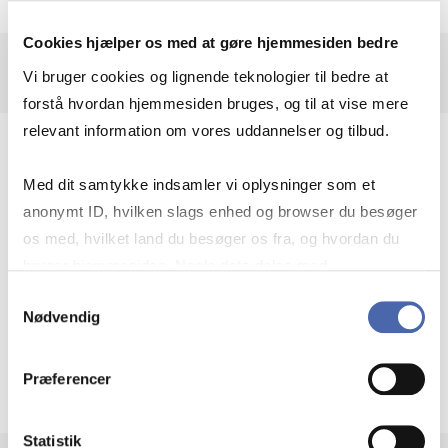
Cookies hjælper os med at gøre hjemmesiden bedre
Vi bruger cookies og lignende teknologier til bedre at
forstå hvordan hjemmesiden bruges, og til at vise mere
relevant information om vores uddannelser og tilbud.
I study markets and organizations, and
Med dit samtykke indsamler vi oplysninger som et
how they become objects of knowledge
anonymt ID, hvilken slags enhed og browser du besøger
os med, hvilket land du besøger os fra, og hvordan du
I’m interested in how we understand and use
bruger hjemmesiden. Nogle data deles med
markets as well as organizations to ‘get things
tredjepartsværktøjer, som vi bruger til statistik og
Samtykkevalg
done’ as well as ‘to get problems solved’ – and
Nødvendig
markedsføring. Du bestemmer selv - og kan altid trække
it keeps fascinating me what surprising ways
dit samtykke tilbage via knappen nederst til højre.
these things changes.
Præferencer
Statistik