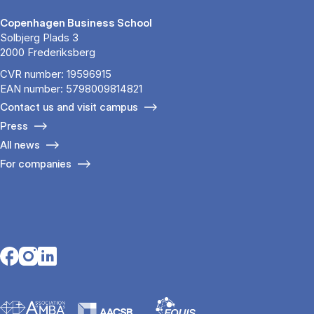
Copenhagen Business School
Solbjerg Plads 3
2000 Frederiksberg
CVR number: 19596915
EAN number: 5798009814821
Contact us and visit campus
Press
All news
For companies
Opens in a new tab
Opens in a new tab
Opens in a new tab