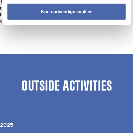
The project delves into how humanitarian actors perceive
responsibility for sexual transgressions and respond to it, and
Kun nødvendige cookies
how aid workers assess and navigate in spaces of potential
discomfort.
OUTSIDE ACTIVITIES
2025