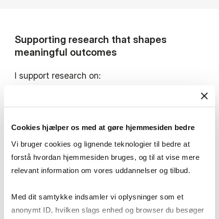
Supporting research that shapes
meaningful outcomes
I support research on:
Organisational reporting systems
Cookies hjælper os med at gøre hjemmesiden bedre
The meaning of sexual transgressions in aid
Vi bruger cookies og lignende teknologier til bedre at
work
forstå hvordan hjemmesiden bruges, og til at vise mere
relevant information om vores uddannelser og tilbud.
Navigating in (un)safe work spaces
Med dit samtykke indsamler vi oplysninger som et
In-depth qualitative analysis
anonymt ID, hvilken slags enhed og browser du besøger