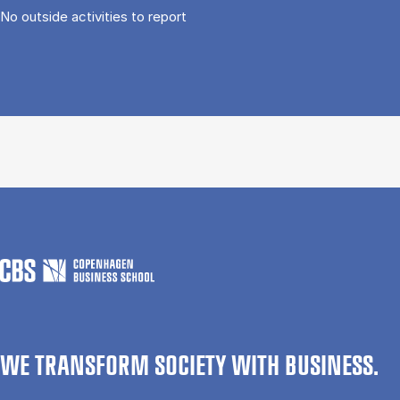
No out­side activ­it­ies to re­port
WE TRANSFORM SOCIETY WITH BUSINESS.