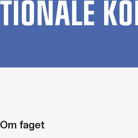
TIO­NA­LE K
Om faget