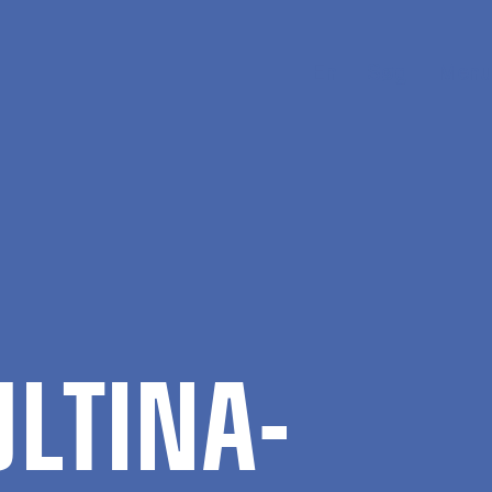
En
Søg
Menu
L­TI­NA­