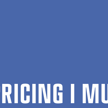
RI­CING I MU