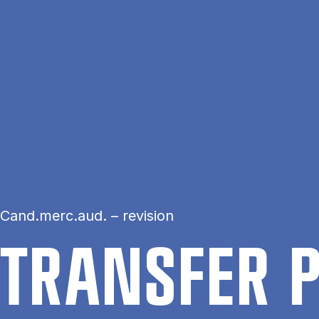
Gå til hovedindhold
Hjem
Transfer Pricing i Multinationale Koncerner
Cand.merc.aud. – revision
TRANS­FER P