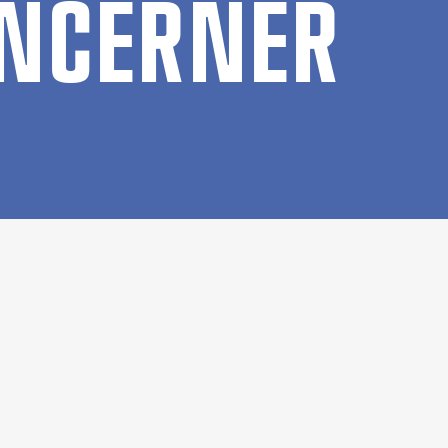
ON­CER­NER