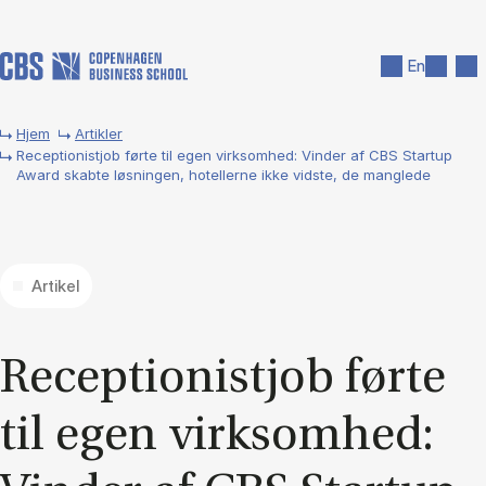
Gå til hovedindhold
Søg
Men
En
Hjem
Artikler
Receptionistjob førte til egen virksomhed: Vinder af CBS Startup
Award skabte løsningen, hotellerne ikke vidste, de manglede
Artikel
Re­cep­tio­ni­stjob før­te
til egen virk­som­hed: