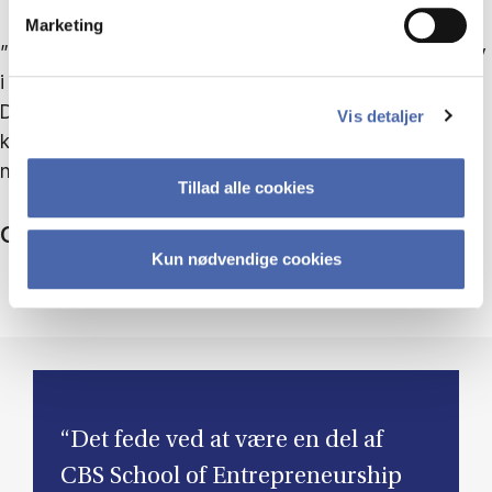
Marketing
”Det har betydet meget, at vi har kompetencerne selv
i stedet for at bruge freelancere til alt det tekniske.
Det har gjort, at vi kan agere hurtigt, hvis der er
Vis detaljer
kunder der har specifikke ønsker, eller hvis der er
noget der driller.”
Tillad alle cookies
CBS’ iværksættermiljø
Kun nødvendige cookies
“Det fede ved at være en del af
CBS School of Entrepreneurship