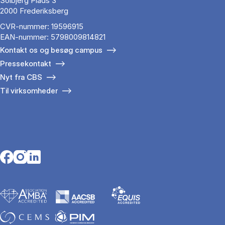
Solbjerg Plads 3
2000 Frederiksberg
CVR-nummer: 19596915
EAN-nummer: 5798009814821
Kontakt os og besøg campus
Pressekontakt
Nyt fra CBS
Til virksomheder
Opens in a new tab
Opens in a new tab
Opens in a new tab