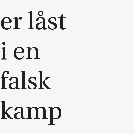
er låst
i en
falsk
kamp