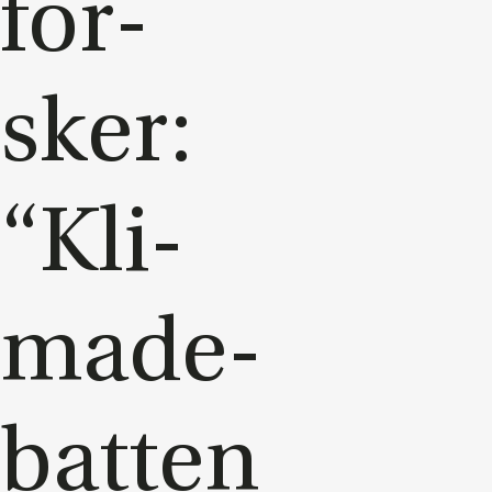
for­
sker:
“Kli­
ma­de­
bat­ten