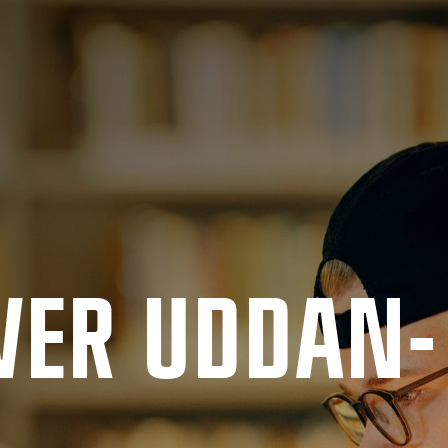
VER UD­DAN­