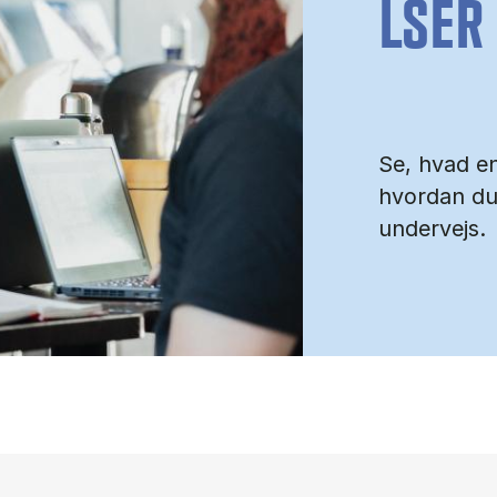
LSER
Se, hvad e
hvordan du
undervejs.