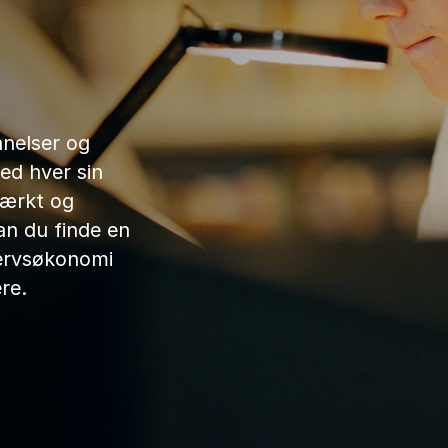
nelser og
ed hver sin
tærkt og
an du finde en
ervsøkonomi
re.