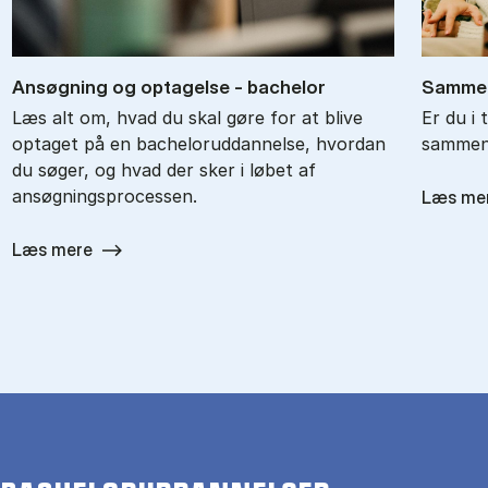
An­søg­ning og op­ta­gel­se - ba­chel­or
Sam­men
Læs alt om, hvad du skal gøre for at blive
Er du i 
optaget på en bacheloruddannelse, hvordan
sammenl
du søger, og hvad der sker i løbet af
ansøgningsprocessen.
Læs me
Læs mere