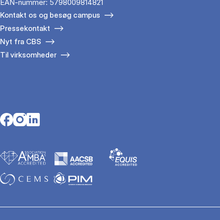
EAN-nummer: 5798009814821
Kontakt os og besøg campus
Pressekontakt
Nyt fra CBS
Til virksomheder
Opens in a new tab
Opens in a new tab
Opens in a new tab