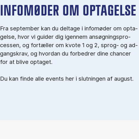
IN­FO­MØ­DER OM OP­TA­GEL­SE
Fra september kan du del­tage i in­fo­mø­der om op­ta­
gel­se, hvor vi gu­i­der dig igen­nem an­søg­nings­pro­
ces­sen, og for­tæl­ler om kvo­te 1 og 2, sprog- og ad­
gangs­krav, og hvordan du forbedrer dine chancer
for at blive optaget.
Du kan finde alle events her i slutningen af august.