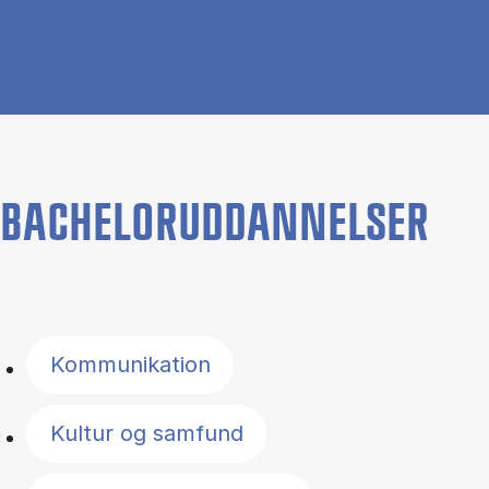
BACHELORUDDANNELSER
Filter by topics
Kommunikation
Kultur og samfund