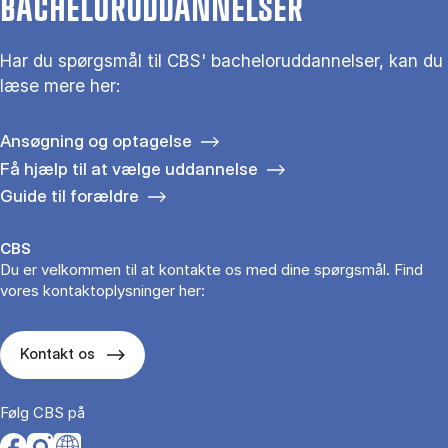
BACHELORUDDANNELSER
Har du spørgsmål til CBS' bacheloruddannelser, kan du
læse mere her:
Ansøgning og optagelse
Få hjælp til at vælge uddannelse
Guide til forældre
CBS
Du er velkommen til at kontakte os med dine spørgsmål. Find
vores kontaktoplysninger her:
Kontakt os
Følg CBS på
Opens in a new tab
Opens in a new tab
Opens in a new tab