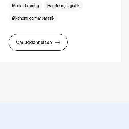
Markedsføring
Handel og logistik
Økonomi og matematik
Om uddannelsen
HA al­men erhvervs­økonomi