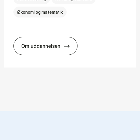
Økonomi og matematik
Om uddannelsen
HA i mar­keds- og kul­tu­r­a­na­ly­se