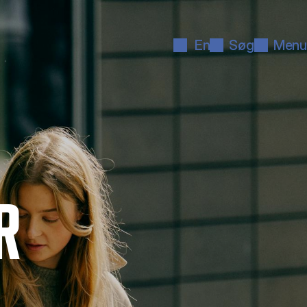
En
Søg
Menu
R