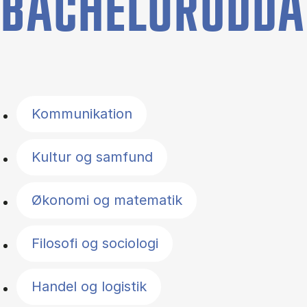
BACHELORUDDA
Filter by topics
Kommunikation
Kultur og samfund
Økonomi og matematik
Filosofi og sociologi
Handel og logistik