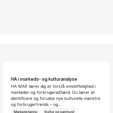
HA i mar­keds- og kul­tu­r­a­na­ly­se
HA MAK lærer dig at forstå omskiftelighed i
markeder og forbrugeradfærd. Du lærer at
identificere og forudse nye kulturelle mønstre
og forbrugertrends – og…
Markedsføring
Kultur og samfund