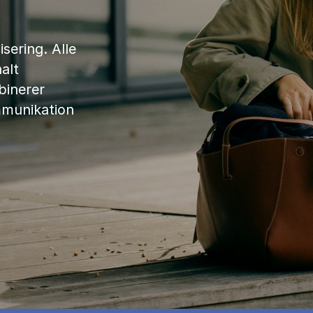
sering. Alle
alt
binerer
mmunikation