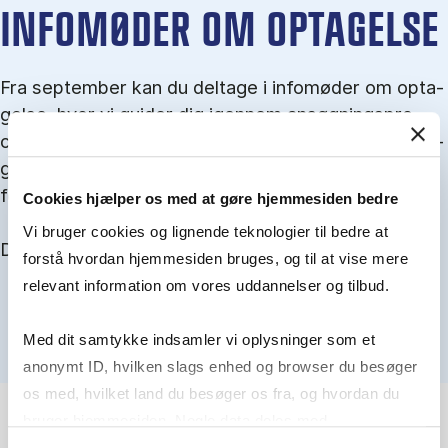
IN­FO­MØ­DER OM OP­TA­GEL­SE
Fra september kan du del­tage i in­fo­mø­der om op­ta­
gel­se, hvor vi gu­i­der dig igen­nem an­søg­nings­pro­
ces­sen, og for­tæl­ler om kvo­te 1 og 2, sprog- og ad­
gangs­krav, og hvordan du forbedrer dine chancer
for at blive optaget.
Cookies hjælper os med at gøre hjemmesiden bedre
Vi bruger cookies og lignende teknologier til bedre at
Du kan finde alle events her i slutningen af august.
forstå hvordan hjemmesiden bruges, og til at vise mere
relevant information om vores uddannelser og tilbud.
Med dit samtykke indsamler vi oplysninger som et
anonymt ID, hvilken slags enhed og browser du besøger
os med, hvilket land du besøger os fra, og hvordan du
bruger hjemmesiden. Nogle data deles med
tredjepartsværktøjer, som vi bruger til statistik og