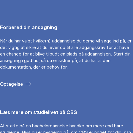
Forbered din ansøgning
Når du har valgt hvilke(n) uddannelse du gerne vil søge ind på, er
det vigtig at sikre at du lever op til alle adgangskrav for at have
en chance for at blive tilbudt en plads på uddannelsen. Start din
ansøgning i god tid, så du er sikker på, at du har al den
dokumentation, der er behov for.
Optagelse
Læs mere om studielivet på CBS
At starte på en bachelordannelse handler om mere end bare
studierne. Hvis du er nysgerrig på, om CBS er noget for dig, kan