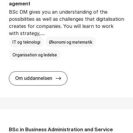
age­ment
BSc DM gives you an understanding of the
possibilities as well as challenges that digitalisation
creates for companies. You will learn to work
with strategy,…
IT og teknologi
Økonomi og matematik
Organisation og ledelse
BSc in Busi­ness Ad­min­is­tra­tion
Om uddannelsen
BSc in Busi­ness Ad­min­is­tra­tion and Ser­vice