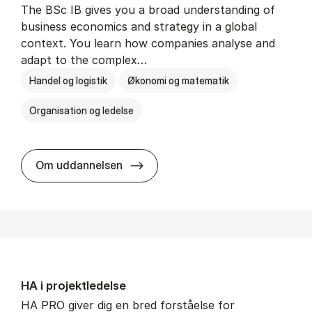
The BSc IB gives you a broad understanding of
business economics and strategy in a global
context. You learn how companies analyse and
adapt to the complex…
Handel og logistik
Økonomi og matematik
Organisation og ledelse
BSc in In­ter­na­tion­al Busi­ness
Om uddannelsen
HA i pro­jekt­le­del­se
HA PRO giver dig en bred forståelse for