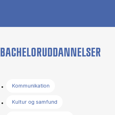
BACHELORUDDANNELSER
Filter by topics
Kommunikation
Kultur og samfund