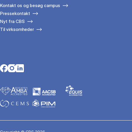
Kontakt os og besøg campus
Pressekontakt
Nyt fra CBS
Til virksomheder
Opens in a new tab
Opens in a new tab
Opens in a new tab