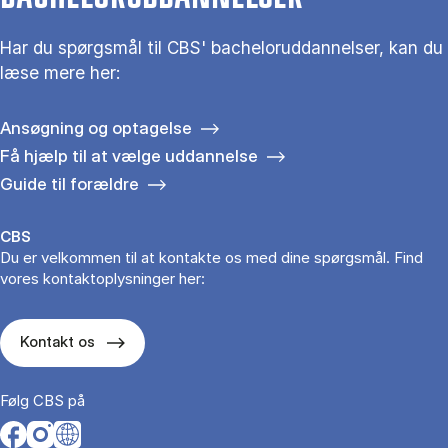
Har du spørgsmål til CBS' bacheloruddannelser, kan du
læse mere her:
Ansøgning og optagelse
Få hjælp til at vælge uddannelse
Guide til forældre
CBS
Du er velkommen til at kontakte os med dine spørgsmål. Find
vores kontaktoplysninger her:
Kontakt os
Følg CBS på
Opens in a new tab
Opens in a new tab
Opens in a new tab