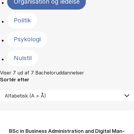
Organisation og ledelse
Politik
Psykologi
Nulstil
Viser 7 ud af 7 Bacheloruddannelser
Sortér efter
BSc in Busi­ness Ad­min­is­tra­tion and Di­git­al Man­