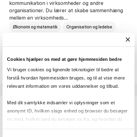
kommunikation i virksomheder og andre
organisationer. Du lærer at skabe sammenhæng
mellem en virksomheds…
Økonomi og matematik
Organisation og ledelse
Kommunikation
Cookies hjælper os med at gøre hjemmesiden bedre
HA(kom.) - erhvervs­økonomi og
Om uddannelsen
Vi bruger cookies og lignende teknologier til bedre at
forstå hvordan hjemmesiden bruges, og til at vise mere
relevant information om vores uddannelser og tilbud.
Med dit samtykke indsamler vi oplysninger som et
anonymt ID, hvilken slags enhed og browser du besøger
HA(psyk.) - erhvervs­økonomi og psy­ko­lo­gi
os med, hvilket land du besøger os fra, og hvordan du
På HA(psyk.) lærer du både at forstå, hvordan en
bruger hjemmesiden. Nogle data deles med
virksomhed fungerer og om en af virksomhedens
tredjepartsværktøjer, som vi bruger til statistik og
Samtykkevalg