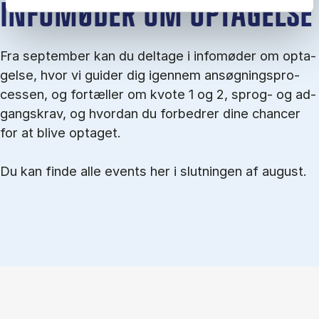
IN­FO­MØ­DER OM OP­TA­GEL­SE
Fra september kan du del­tage i in­fo­mø­der om op­ta­
gel­se, hvor vi gu­i­der dig igen­nem an­søg­nings­pro­
ces­sen, og for­tæl­ler om kvo­te 1 og 2, sprog- og ad­
gangs­krav, og hvordan du forbedrer dine chancer
for at blive optaget.
Du kan finde alle events her i slutningen af august.