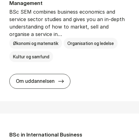
Man­age­ment
BSc SEM combines business economics and
service sector studies and gives you an in-depth
understanding of how to market, sell and
organise a service in…
Økonomi og matematik
Organisation og ledelse
Kultur og samfund
BSc in Busi­ness Ad­min­is­tra­tio
Om uddannelsen
BSc in In­ter­na­tion­al Busi­ness