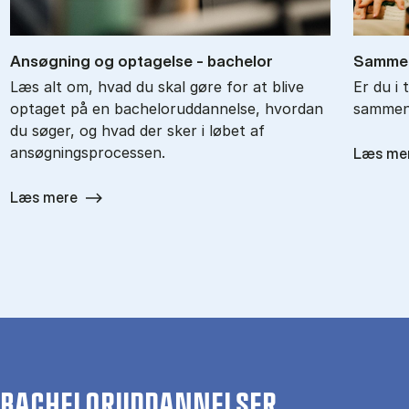
An­søg­ning og op­ta­gel­se - ba­chel­or
Sam­men
Læs alt om, hvad du skal gøre for at blive
Er du i 
optaget på en bacheloruddannelse, hvordan
sammenl
du søger, og hvad der sker i løbet af
ansøgningsprocessen.
Læs me
Læs mere
BACHELORUDDANNELSER