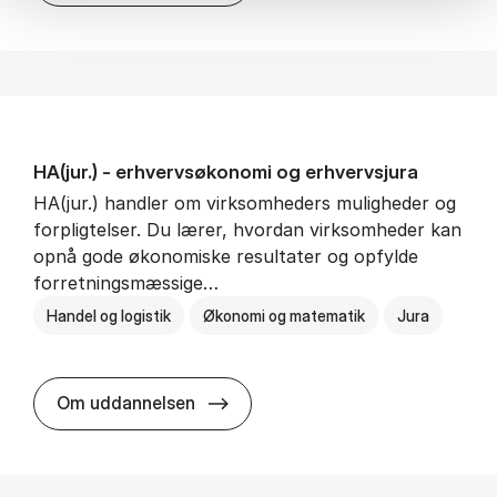
HA(jur.) - erhvervs­økonomi og erhvervs­jura
HA(jur.) handler om virksomheders muligheder og
forpligtelser. Du lærer, hvordan virksomheder kan
opnå gode økonomiske resultater og opfylde
forretningsmæssige…
Handel og logistik
Økonomi og matematik
Jura
HA(jur.) - erhvervs­økonomi og er
Om uddannelsen