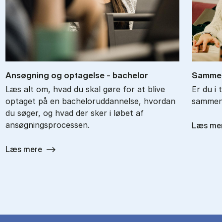
An­søg­ning og op­ta­gel­se - ba­chel­or
Sam­men
Læs alt om, hvad du skal gøre for at blive
Er du i 
optaget på en bacheloruddannelse, hvordan
sammenl
du søger, og hvad der sker i løbet af
ansøgningsprocessen.
Læs me
Læs mere