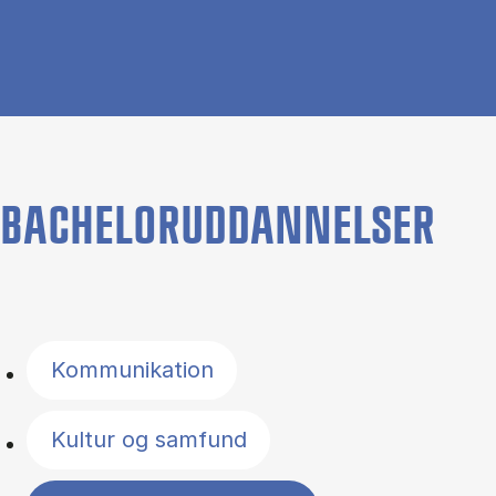
BACHELORUDDANNELSER
Filter by topics
Kommunikation
Kultur og samfund