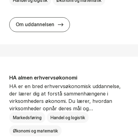
Handel og logistik
Økonomi og matematik
BSc in In­ter­na­tion­al Ship­ping a
Om uddannelsen
HA al­men erhvervs­økonomi
HA er en bred erhvervsøkonomisk uddannelse,
der lærer dig at forstå sammenhængene i
virksomheders økonomi. Du lærer, hvordan
virksomheder opnår deres mål og…
Markedsføring
Handel og logistik
Økonomi og matematik