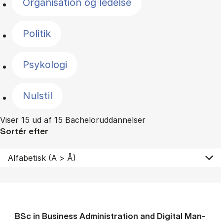
Organisation og ledelse
Politik
Psykologi
Nulstil
Viser 15 ud af 15 Bacheloruddannelser
Sortér efter
BSc in Busi­ness Ad­min­is­tra­tion and Di­git­al Man­