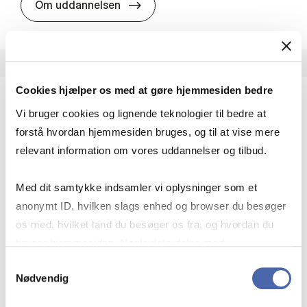
HA i pro­jekt­le­del­se
Om uddannelsen
Cookies hjælper os med at gøre hjemmesiden bedre
Vi bruger cookies og lignende teknologier til bedre at
HA(fil.) - erhvervs­økonomi og fi­lo­so­fi
forstå hvordan hjemmesiden bruges, og til at vise mere
HA(fil.) giver dig en forståelse af de udfordringer,
relevant information om vores uddannelser og tilbud.
virksomheder møder i vores komplekse verden.
Du lærer om virksomheders behov for økonomisk
Med dit samtykke indsamler vi oplysninger som et
effektivitet og…
anonymt ID, hvilken slags enhed og browser du besøger
Økonomi og matematik
Kultur og samfund
os med, hvilket land du besøger os fra, og hvordan du
Filosofi og sociologi
bruger hjemmesiden. Nogle data deles med
tredjepartsværktøjer, som vi bruger til statistik og
Samtykkevalg
Nødvendig
markedsføring. Du bestemmer selv - og kan altid trække
HA(fil.) - erhvervs­økonomi og fi­lo­
Om uddannelsen
dit samtykke tilbage via knappen nederst til højre.