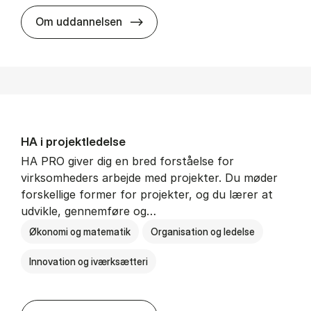
HA i mar­keds- og kul­tu­r­a­na­ly­se
Om uddannelsen
HA i pro­jekt­le­del­se
HA PRO giver dig en bred forståelse for
virksomheders arbejde med projekter. Du møder
forskellige former for projekter, og du lærer at
udvikle, gennemføre og…
Økonomi og matematik
Organisation og ledelse
Innovation og iværksætteri