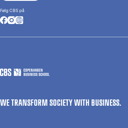
Følg CBS på
Opens in a new tab
Opens in a new tab
Opens in a new tab
WE TRANSFORM SOCIETY WITH BUSINESS.