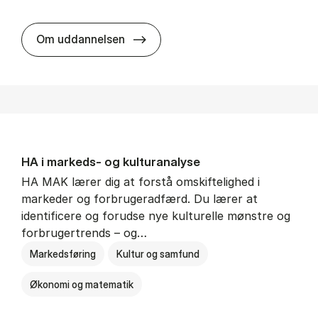
HA al­men erhvervs­økonomi
Om uddannelsen
HA i mar­keds- og kul­tu­r­a­na­ly­se
HA MAK lærer dig at forstå omskiftelighed i
markeder og forbrugeradfærd. Du lærer at
identificere og forudse nye kulturelle mønstre og
forbrugertrends – og…
Markedsføring
Kultur og samfund
Økonomi og matematik