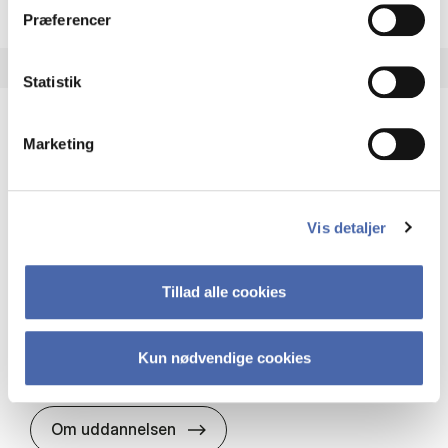
Præferencer
Statistik
Marketing
HA(it.) - erhvervs­økonomi og informations­
teknologi
HA(it.) giver dig en bred forståelse for
Vis detaljer
virksomheders muligheder og udfordringer inden
for it. Du får redskaber til at udvælge, udvikle og
implementere it…
Tillad alle cookies
IT og teknologi
Økonomi og matematik
Organisation og ledelse
Kun nødvendige cookies
HA(it.) - erhvervs­økonomi og in
Om uddannelsen