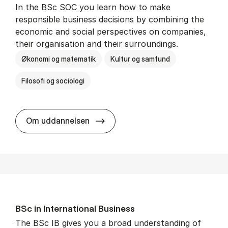
In the BSc SOC you learn how to make
responsible business decisions by combining the
economic and social perspectives on companies,
their organisation and their surroundings.
Økonomi og matematik
Kultur og samfund
Filosofi og sociologi
BSc in Busi­ness Ad­min­is­tra­tion 
Om uddannelsen
BSc in In­ter­na­tion­al Busi­ness
The BSc IB gives you a broad understanding of