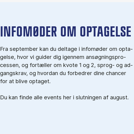
IN­FO­MØ­DER OM OP­TA­GEL­SE
Fra september kan du del­tage i in­fo­mø­der om op­ta­
gel­se, hvor vi gu­i­der dig igen­nem an­søg­nings­pro­
ces­sen, og for­tæl­ler om kvo­te 1 og 2, sprog- og ad­
gangs­krav, og hvordan du forbedrer dine chancer
for at blive optaget.
Du kan finde alle events her i slutningen af august.