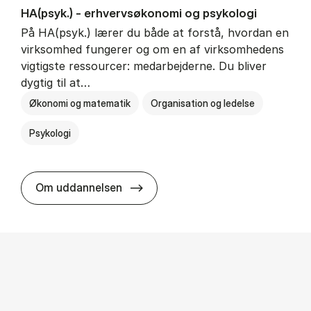
HA(psyk.) - erhvervs­økonomi og psy­ko­lo­gi
På HA(psyk.) lærer du både at forstå, hvordan en
virksomhed fungerer og om en af virksomhedens
vigtigste ressourcer: medarbejderne. Du bliver
dygtig til at…
Økonomi og matematik
Organisation og ledelse
Psykologi
HA(psyk.) - erhvervs­økonomi og ps
Om uddannelsen