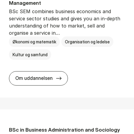
Man­age­ment
BSc SEM combines business economics and
service sector studies and gives you an in-depth
understanding of how to market, sell and
organise a service in…
Økonomi og matematik
Organisation og ledelse
Kultur og samfund
BSc in Busi­ness Ad­min­is­tra­tio
Om uddannelsen
BSc in Busi­ness Ad­min­is­tra­tion and So­ci­ology