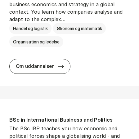
business economics and strategy in a global
context. You learn how companies analyse and
adapt to the complex…
Handel og logistik
Økonomi og matematik
Organisation og ledelse
BSc in In­ter­na­tion­al Busi­ness
Om uddannelsen
BSc in In­ter­na­tion­al Busi­ness and Polit­ics
The BSc IBP teaches you how economic and
political forces shape a globalising world - and