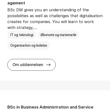
age­ment
BSc DM gives you an understanding of the
possibilities as well as challenges that digitalisation
creates for companies. You will learn to work
with strategy,…
IT og teknologi
Økonomi og matematik
Organisation og ledelse
BSc in Busi­ness Ad­min­is­tra­tion
Om uddannelsen
BSc in Busi­ness Ad­min­is­tra­tion and Ser­vice