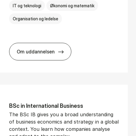
IT og teknologi
Økonomi og matematik
Organisation og ledelse
Om uddannelsen
BSc in Busi­ness Ad­min­is­tra­tion and Di­git
BSc in In­ter­na­tion­al Busi­ness
The BSc IB gives you a broad understanding
of business economics and strategy in a global
context. You learn how companies analyse