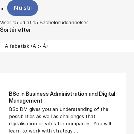
Nulstil
Viser 15 ud af 15 Bacheloruddannelser
Sortér efter
BSc in Busi­ness Ad­min­is­tra­tion and Di­git­al
Man­age­ment
BSc DM gives you an understanding of the
possibilities as well as challenges that
digitalisation creates for companies. You will
learn to work with strategy,…