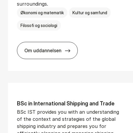
surroundings.
Økonomi og matematik
Kultur og samfund
Filosofi og sociologi
Om uddannelsen
­vice Man­age­ment
BSc in Busi­ness Ad­min­is­tra­tion and So­
BSc in In­ter­na­tion­al Ship­ping and Trade
BSc IST provides you with an understanding
of the context and strategies of the global
shipping industry and prepares you for