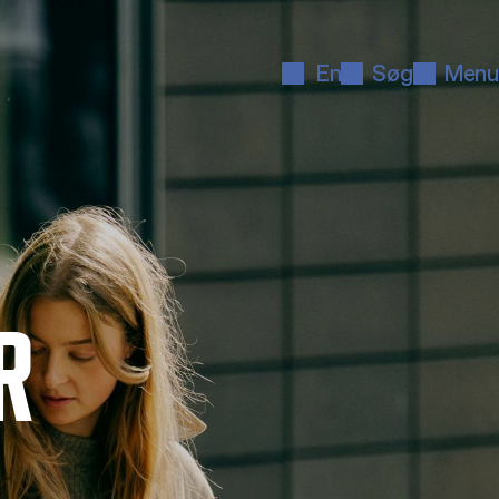
En
Søg
Menu
R