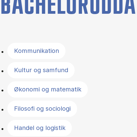
BACHELORUDDA
Filter by topics
Kommunikation
Kultur og samfund
Økonomi og matematik
Filosofi og sociologi
Handel og logistik