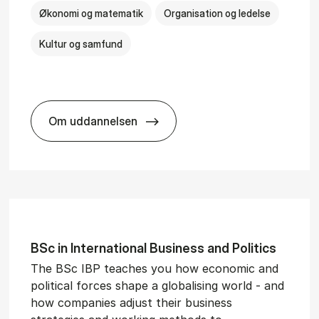
Økonomi og matematik
Organisation og ledelse
Kultur og samfund
Om uddannelsen
­al Man­age­ment
BSc in Busi­ness Ad­min­is­tra­tion and Ser
BSc in In­ter­na­tion­al Busi­ness and Polit­ics
The BSc IBP teaches you how economic and
political forces shape a globalising world - and
how companies adjust their business