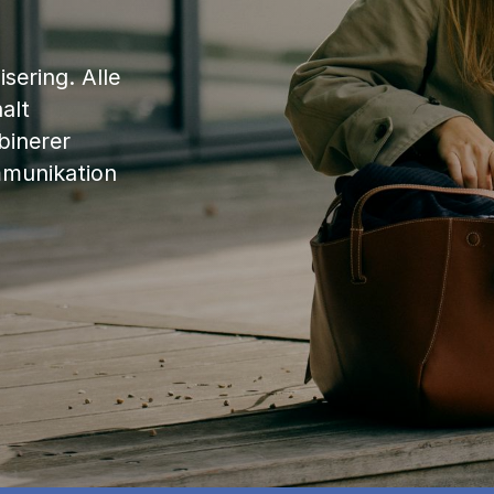
sering. Alle
alt
binerer
mmunikation