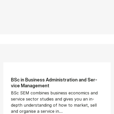
BSc in Busi­ness Ad­min­is­tra­tion and Ser­
vice Man­age­ment
BSc SEM combines business economics and
service sector studies and gives you an in-
depth understanding of how to market, sell
and organise a service in…