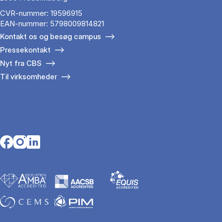
CVR-nummer: 19596915
EAN-nummer: 5798009814821
Kontakt os og besøg campus
Pressekontakt
Nyt fra CBS
Til virksomheder
Opens in a new tab
Opens in a new tab
Opens in a new tab