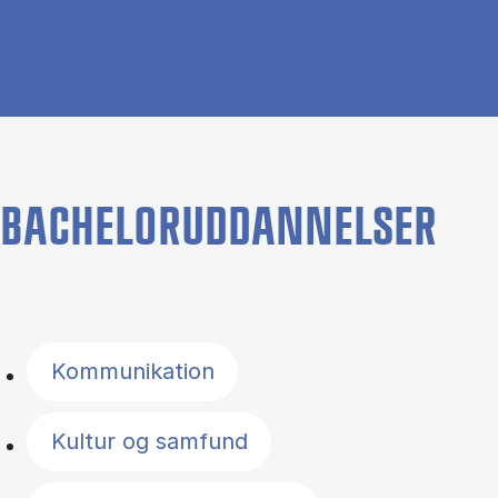
BACHELORUDDANNELSER
Filter by topics
Kommunikation
Kultur og samfund