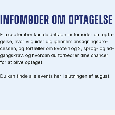
IN­FO­MØ­DER OM OP­TA­GEL­SE
Fra september kan du del­tage i in­fo­mø­der om op­ta­
gel­se, hvor vi gu­i­der dig igen­nem an­søg­nings­pro­
ces­sen, og for­tæl­ler om kvo­te 1 og 2, sprog- og ad­
gangs­krav, og hvordan du forbedrer dine chancer
for at blive optaget.
Du kan finde alle events her i slutningen af august.