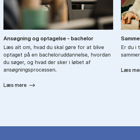
An­søg­ning og op­ta­gel­se - ba­chel­or
Sam­men
Læs alt om, hvad du skal gøre for at blive
Er du i 
optaget på en bacheloruddannelse, hvordan
sammenl
du søger, og hvad der sker i løbet af
ansøgningsprocessen.
Læs me
Læs mere