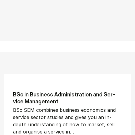
BSc in Busi­ness Ad­min­is­tra­tion and Ser­
vice Man­age­ment
BSc SEM combines business economics and
service sector studies and gives you an in-
depth understanding of how to market, sell
and organise a service in…