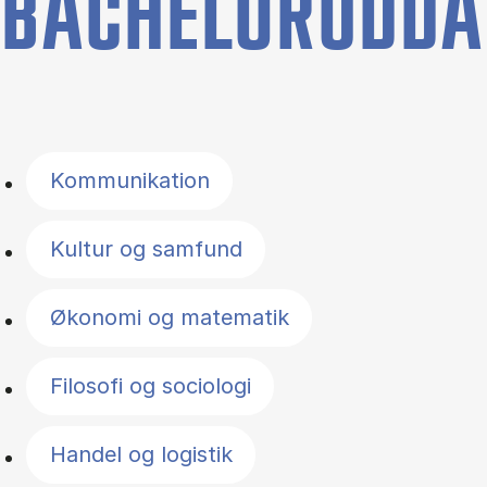
BACHELORUDDA
Filter by topics
Kommunikation
Kultur og samfund
Økonomi og matematik
Filosofi og sociologi
Handel og logistik