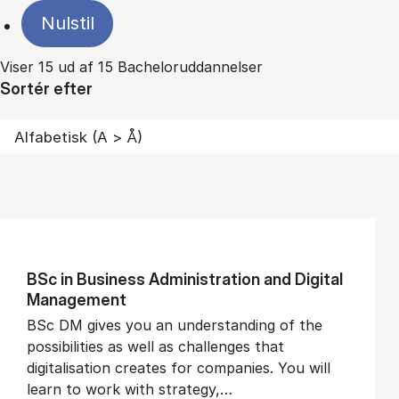
Nulstil
Viser 15 ud af 15 Bacheloruddannelser
Sortér efter
BSc in Busi­ness Ad­min­is­tra­tion and Di­git­al
Man­age­ment
BSc DM gives you an understanding of the
possibilities as well as challenges that
digitalisation creates for companies. You will
learn to work with strategy,…