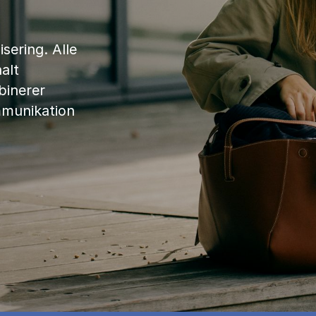
sering. Alle
alt
binerer
mmunikation