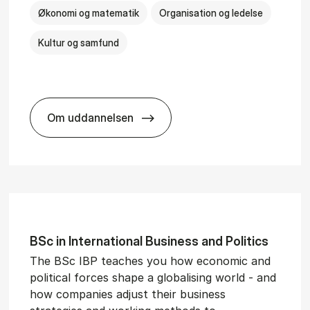
Økonomi og matematik
Organisation og ledelse
Kultur og samfund
Om uddannelsen
­al Man­age­ment
BSc in Busi­ness Ad­min­is­tra­tion and Ser
BSc in In­ter­na­tion­al Busi­ness and Polit­ics
The BSc IBP teaches you how economic and
political forces shape a globalising world - and
how companies adjust their business