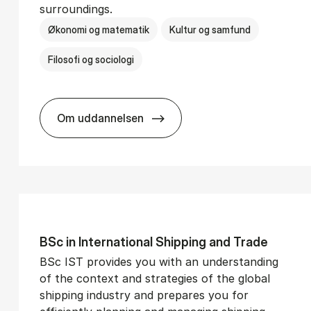
surroundings.
Økonomi og matematik
Kultur og samfund
Filosofi og sociologi
Om uddannelsen
­vice Man­age­ment
BSc in Busi­ness Ad­min­is­tra­tion and So­
BSc in In­ter­na­tion­al Ship­ping and Trade
BSc IST provides you with an understanding
of the context and strategies of the global
shipping industry and prepares you for