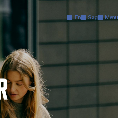
En
Søg
Menu
R