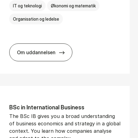
IT og teknologi
Økonomi og matematik
Organisation og ledelse
Om uddannelsen
BSc in Busi­ness Ad­min­is­tra­tion and Di­git
BSc in In­ter­na­tion­al Busi­ness
The BSc IB gives you a broad understanding
of business economics and strategy in a global
context. You learn how companies analyse