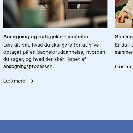
An­søg­ning og op­ta­gel­se - ba­chel­or
Sam­men
Læs alt om, hvad du skal gøre for at blive
Er du i 
optaget på en bacheloruddannelse, hvordan
sammenl
du søger, og hvad der sker i løbet af
ansøgningsprocessen.
Læs me
Læs mere