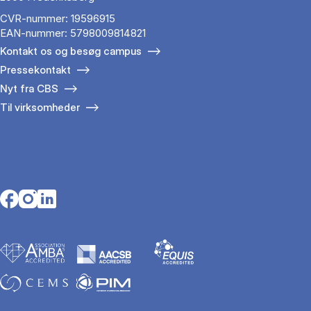
CVR-nummer: 19596915
EAN-nummer: 5798009814821
Kontakt os og besøg campus
Pressekontakt
Nyt fra CBS
Til virksomheder
Opens in a new tab
Opens in a new tab
Opens in a new tab