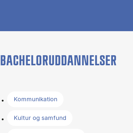
BACHELORUDDANNELSER
Filter by topics
Kommunikation
Kultur og samfund