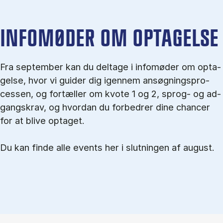
IN­FO­MØ­DER OM OP­TA­GEL­SE
Fra september kan du del­tage i in­fo­mø­der om op­ta­
gel­se, hvor vi gu­i­der dig igen­nem an­søg­nings­pro­
ces­sen, og for­tæl­ler om kvo­te 1 og 2, sprog- og ad­
gangs­krav, og hvordan du forbedrer dine chancer
for at blive optaget.
Du kan finde alle events her i slutningen af august.