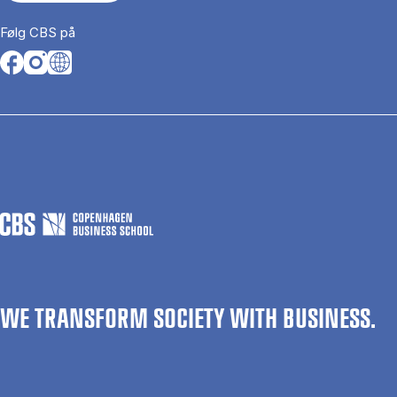
Følg CBS på
Opens in a new tab
Opens in a new tab
Opens in a new tab
WE TRANSFORM SOCIETY WITH BUSINESS.