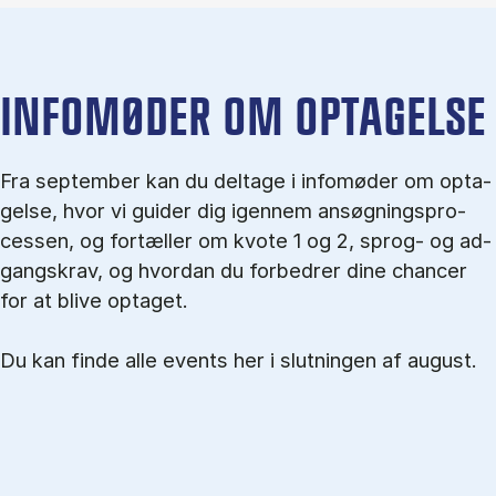
IN­FO­MØ­DER OM OP­TA­GEL­SE
Fra september kan du del­tage i in­fo­mø­der om op­ta­
gel­se, hvor vi gu­i­der dig igen­nem an­søg­nings­pro­
ces­sen, og for­tæl­ler om kvo­te 1 og 2, sprog- og ad­
gangs­krav, og hvordan du forbedrer dine chancer
for at blive optaget.
Du kan finde alle events her i slutningen af august.