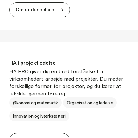
HA i mar­keds- og kul­tu­r­a­na­ly­se
Om uddannelsen
HA i pro­jekt­le­del­se
HA PRO giver dig en bred forståelse for
virksomheders arbejde med projekter. Du møder
forskellige former for projekter, og du lærer at
udvikle, gennemføre og…
Økonomi og matematik
Organisation og ledelse
Innovation og iværksætteri