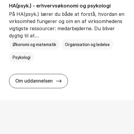
HA(psyk.) - erhvervs­økonomi og psy­ko­lo­gi
På HA(psyk.) lærer du både at forstå, hvordan en
virksomhed fungerer og om en af virksomhedens
vigtigste ressourcer: medarbejderne. Du bliver
dygtig til at…
Økonomi og matematik
Organisation og ledelse
Psykologi
HA(psyk.) - erhvervs­økonomi og ps
Om uddannelsen