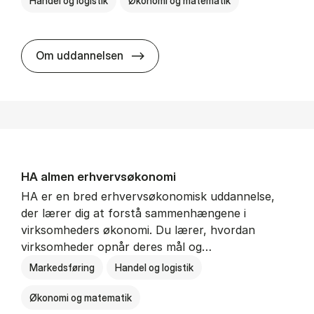
Handel og logistik
Økonomi og matematik
BSc in In­ter­na­tion­al Ship­ping a
Om uddannelsen
HA al­men erhvervs­økonomi
HA er en bred erhvervsøkonomisk uddannelse,
der lærer dig at forstå sammenhængene i
virksomheders økonomi. Du lærer, hvordan
virksomheder opnår deres mål og…
Markedsføring
Handel og logistik
Økonomi og matematik