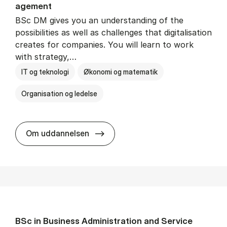
age­ment
BSc DM gives you an understanding of the
possibilities as well as challenges that digitalisation
creates for companies. You will learn to work
with strategy,…
IT og teknologi
Økonomi og matematik
Organisation og ledelse
BSc in Busi­ness Ad­min­is­tra­tion
Om uddannelsen
BSc in Busi­ness Ad­min­is­tra­tion and Ser­vice