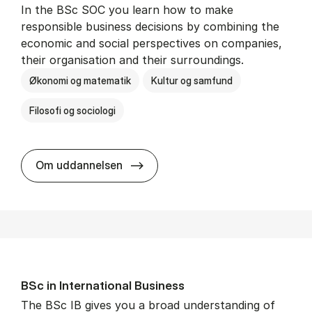
In the BSc SOC you learn how to make
responsible business decisions by combining the
economic and social perspectives on companies,
their organisation and their surroundings.
Økonomi og matematik
Kultur og samfund
Filosofi og sociologi
BSc in Busi­ness Ad­min­is­tra­tion 
Om uddannelsen
BSc in In­ter­na­tion­al Busi­ness
The BSc IB gives you a broad understanding of