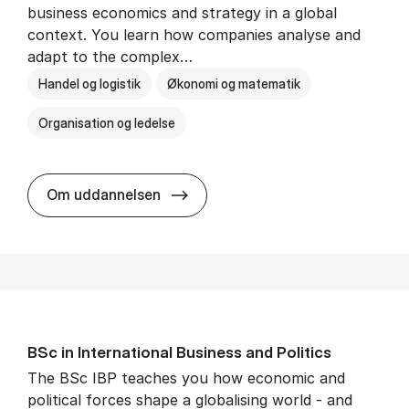
business economics and strategy in a global
context. You learn how companies analyse and
adapt to the complex…
Handel og logistik
Økonomi og matematik
Organisation og ledelse
BSc in In­ter­na­tion­al Busi­ness
Om uddannelsen
BSc in In­ter­na­tion­al Busi­ness and Polit­ics
The BSc IBP teaches you how economic and
political forces shape a globalising world - and