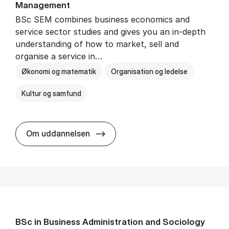
Man­age­ment
BSc SEM combines business economics and
service sector studies and gives you an in-depth
understanding of how to market, sell and
organise a service in…
Økonomi og matematik
Organisation og ledelse
Kultur og samfund
BSc in Busi­ness Ad­min­is­tra­tio
Om uddannelsen
BSc in Busi­ness Ad­min­is­tra­tion and So­ci­ology