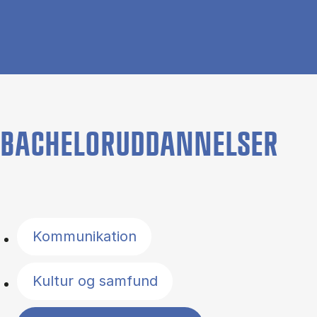
BACHELORUDDANNELSER
Filter by topics
Kommunikation
Kultur og samfund