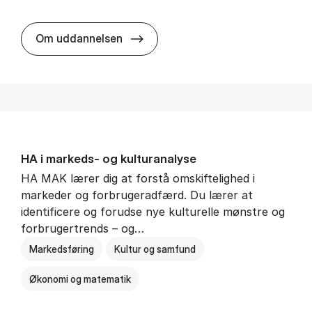
HA al­men erhvervs­økonomi
Om uddannelsen
HA i mar­keds- og kul­tu­r­a­na­ly­se
HA MAK lærer dig at forstå omskiftelighed i
markeder og forbrugeradfærd. Du lærer at
identificere og forudse nye kulturelle mønstre og
forbrugertrends – og…
Markedsføring
Kultur og samfund
Økonomi og matematik