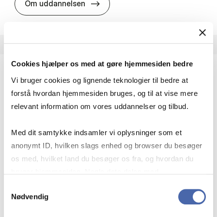
HA i pro­jekt­le­del­se
Om uddannelsen
Cookies hjælper os med at gøre hjemmesiden bedre
Vi bruger cookies og lignende teknologier til bedre at
HA(fil.) - erhvervs­økonomi og fi­lo­so­fi
forstå hvordan hjemmesiden bruges, og til at vise mere
HA(fil.) giver dig en forståelse af de udfordringer,
relevant information om vores uddannelser og tilbud.
virksomheder møder i vores komplekse verden.
Du lærer om virksomheders behov for økonomisk
Med dit samtykke indsamler vi oplysninger som et
effektivitet og…
anonymt ID, hvilken slags enhed og browser du besøger
Økonomi og matematik
Kultur og samfund
os med, hvilket land du besøger os fra, og hvordan du
Filosofi og sociologi
bruger hjemmesiden. Nogle data deles med
tredjepartsværktøjer, som vi bruger til statistik og
Samtykkevalg
Nødvendig
markedsføring. Du bestemmer selv - og kan altid trække
HA(fil.) - erhvervs­økonomi og fi­lo­
Om uddannelsen
dit samtykke tilbage via knappen nederst til højre.