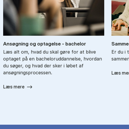
An­søg­ning og op­ta­gel­se - ba­chel­or
Sam­men
Læs alt om, hvad du skal gøre for at blive
Er du i 
optaget på en bacheloruddannelse, hvordan
sammenl
du søger, og hvad der sker i løbet af
ansøgningsprocessen.
Læs me
Læs mere