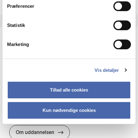
Præferencer
Statistik
Marketing
HA(it.) - erhvervs­økonomi og informations­
teknologi
HA(it.) giver dig en bred forståelse for
Vis detaljer
virksomheders muligheder og udfordringer inden
for it. Du får redskaber til at udvælge, udvikle og
implementere it…
Tillad alle cookies
IT og teknologi
Økonomi og matematik
Organisation og ledelse
Kun nødvendige cookies
HA(it.) - erhvervs­økonomi og in
Om uddannelsen