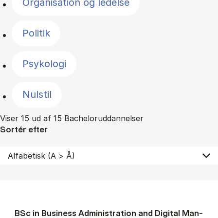
Organisation og ledelse
Politik
Psykologi
Nulstil
Viser 15 ud af 15 Bacheloruddannelser
Sortér efter
BSc in Busi­ness Ad­min­is­tra­tion and Di­git­al Man­