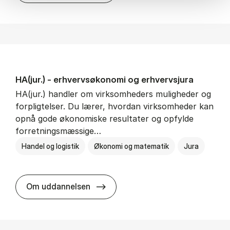
HA(jur.) - erhvervs­økonomi og erhvervs­jura
HA(jur.) handler om virksomheders muligheder og
forpligtelser. Du lærer, hvordan virksomheder kan
opnå gode økonomiske resultater og opfylde
forretningsmæssige…
Handel og logistik
Økonomi og matematik
Jura
HA(jur.) - erhvervs­økonomi og er
Om uddannelsen