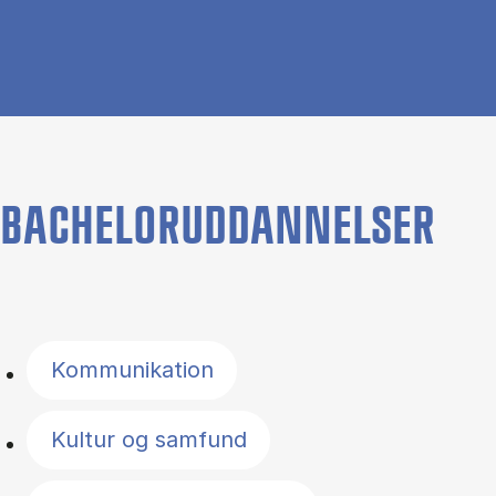
BACHELORUDDANNELSER
Filter by topics
Kommunikation
Kultur og samfund