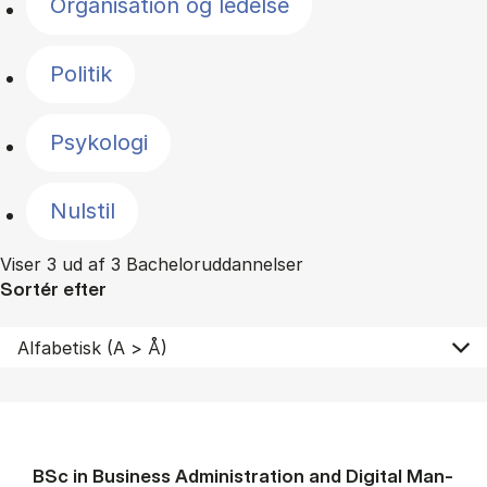
Organisation og ledelse
Politik
Psykologi
Nulstil
Viser 3 ud af 3 Bacheloruddannelser
Sortér efter
BSc in Busi­ness Ad­min­is­tra­tion and Di­git­al Man­