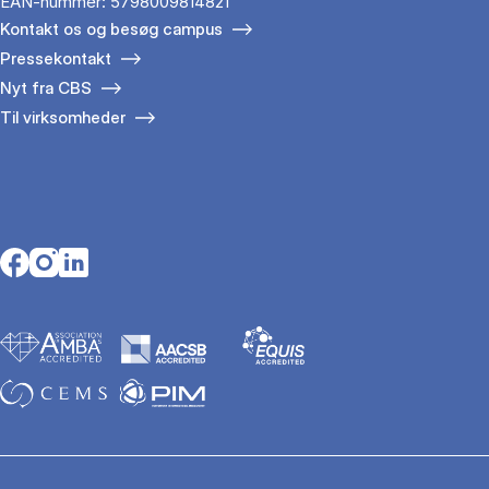
EAN-nummer: 5798009814821
Kontakt os og besøg campus
Pressekontakt
Nyt fra CBS
Til virksomheder
Opens in a new tab
Opens in a new tab
Opens in a new tab