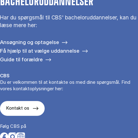
BACHELORUDDANNELSER
Har du spørgsmål til CBS' bacheloruddannelser, kan du
læse mere her:
Ansøgning og optagelse
Få hjælp til at vælge uddannelse
Guide til forældre
CBS
Du er velkommen til at kontakte os med dine spørgsmål. Find
vores kontaktoplysninger her:
Kontakt os
Følg CBS på
Opens in a new tab
Opens in a new tab
Opens in a new tab