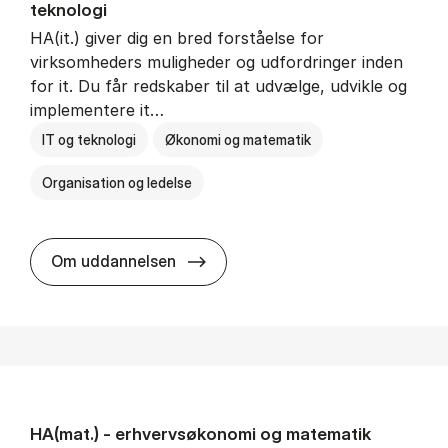
teknologi
HA(it.) giver dig en bred forståelse for
virksomheders muligheder og udfordringer inden
for it. Du får redskaber til at udvælge, udvikle og
implementere it…
IT og teknologi
Økonomi og matematik
Organisation og ledelse
HA(it.) - erhvervs­økonomi og in
Om uddannelsen
HA(mat.) - erhvervs­økonomi og ma­te­ma­tik