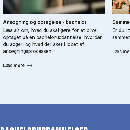
An­søg­ning og op­ta­gel­se - ba­chel­or
Sam­men
Læs alt om, hvad du skal gøre for at blive
Er du i 
optaget på en bacheloruddannelse, hvordan
sammenl
du søger, og hvad der sker i løbet af
ansøgningsprocessen.
Læs me
Læs mere