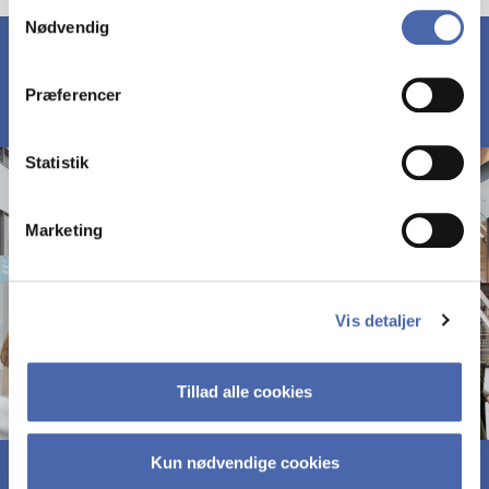
Samtykkevalg
Nødvendig
markedsføring. Du bestemmer selv - og kan altid trække
dit samtykke tilbage via knappen nederst til højre.
Præferencer
Statistik
Marketing
Vis detaljer
Tillad alle cookies
Kun nødvendige cookies