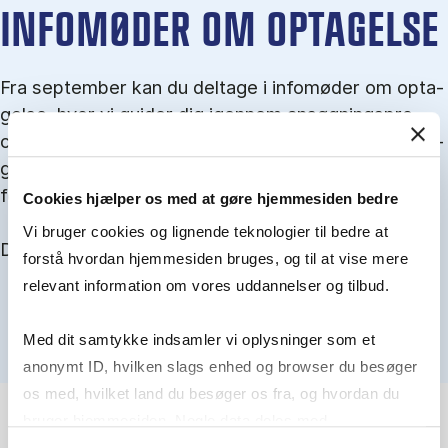
IN­FO­MØ­DER OM OP­TA­GEL­SE
Fra september kan du del­tage i in­fo­mø­der om op­ta­
gel­se, hvor vi gu­i­der dig igen­nem an­søg­nings­pro­
ces­sen, og for­tæl­ler om kvo­te 1 og 2, sprog- og ad­
gangs­krav, og hvordan du forbedrer dine chancer
for at blive optaget.
Cookies hjælper os med at gøre hjemmesiden bedre
Vi bruger cookies og lignende teknologier til bedre at
Du kan finde alle events her i slutningen af august.
forstå hvordan hjemmesiden bruges, og til at vise mere
relevant information om vores uddannelser og tilbud.
Med dit samtykke indsamler vi oplysninger som et
anonymt ID, hvilken slags enhed og browser du besøger
os med, hvilket land du besøger os fra, og hvordan du
bruger hjemmesiden. Nogle data deles med
tredjepartsværktøjer, som vi bruger til statistik og