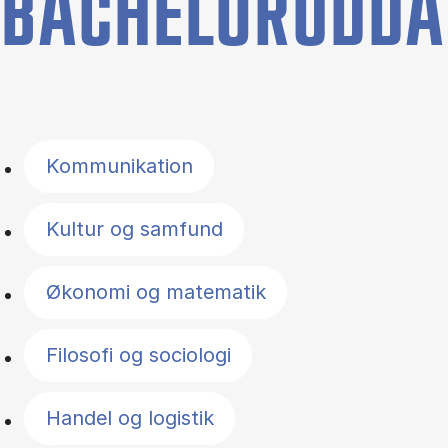
BACHELORUDDA
Filter by topics
Kommunikation
Kultur og samfund
Økonomi og matematik
Filosofi og sociologi
Handel og logistik