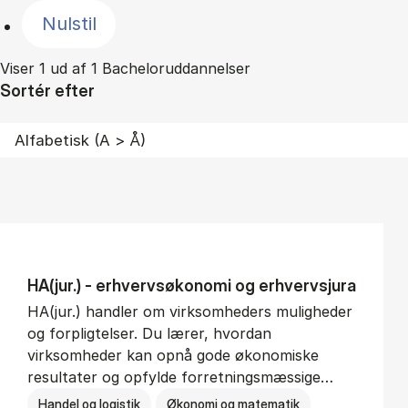
Nulstil
Viser 1 ud af 1 Bacheloruddannelser
Sortér efter
HA(jur.) - erhvervs­økonomi og erhvervs­jura
HA(jur.) handler om virksomheders muligheder
og forpligtelser. Du lærer, hvordan
virksomheder kan opnå gode økonomiske
resultater og opfylde forretningsmæssige…
Handel og logistik
Økonomi og matematik