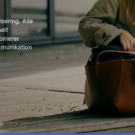
sering. Alle
alt
binerer
mmunikation