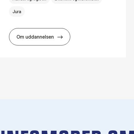
Jura
Om uddannelsen
HA(jur.) - erhvervs­økonomi og erhvervs­jura