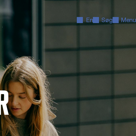
En
Søg
Menu
R