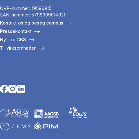
CVR-nummer: 19596915
EAN-nummer: 5798009814821
Kontakt os og besøg campus
Pressekontakt
Nyt fra CBS
Til virksomheder
Opens in a new tab
Opens in a new tab
Opens in a new tab