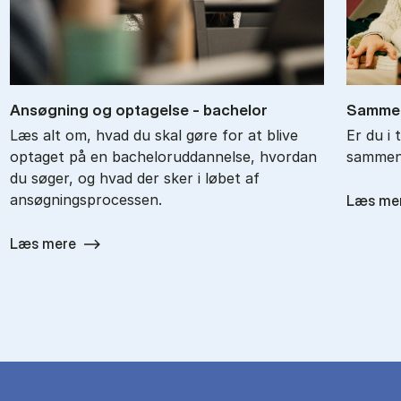
An­søg­ning og op­ta­gel­se - ba­chel­or
Sam­men
Læs alt om, hvad du skal gøre for at blive
Er du i 
optaget på en bacheloruddannelse, hvordan
sammenl
du søger, og hvad der sker i løbet af
ansøgningsprocessen.
Læs me
Læs mere