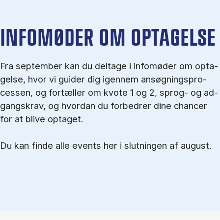
IN­FO­MØ­DER OM OP­TA­GEL­SE
Fra september kan du del­tage i in­fo­mø­der om op­ta­
gel­se, hvor vi gu­i­der dig igen­nem an­søg­nings­pro­
ces­sen, og for­tæl­ler om kvo­te 1 og 2, sprog- og ad­
gangs­krav, og hvordan du forbedrer dine chancer
for at blive optaget.
Du kan finde alle events her i slutningen af august.