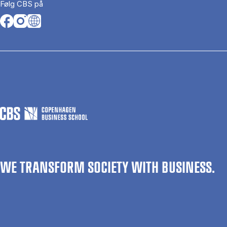
Følg CBS på
Opens in a new tab
Opens in a new tab
Opens in a new tab
WE TRANSFORM SOCIETY WITH BUSINESS.