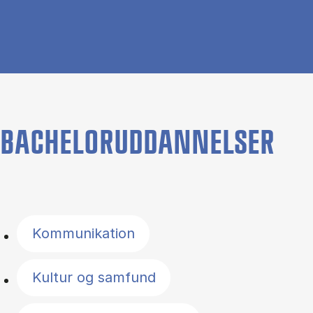
BACHELORUDDANNELSER
Filter by topics
Kommunikation
Kultur og samfund